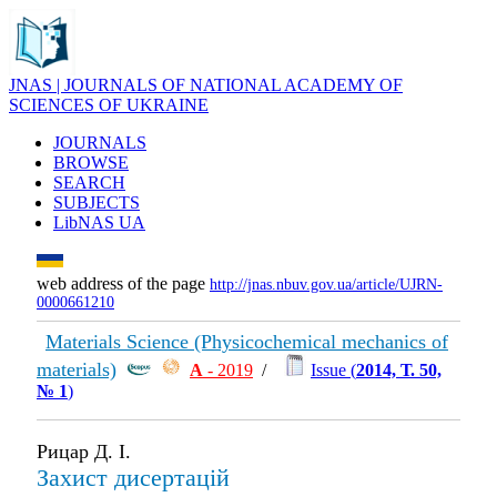
JNAS | JOURNALS OF NATIONAL ACADEMY OF
SCIENCES OF UKRAINE
JOURNALS
BROWSE
SEARCH
SUBJECTS
LibNAS UA
web address of the page
http://jnas.nbuv.gov.ua/article/UJRN-
0000661210
Materials Science (Physicochemical mechanics of
materials)
А
- 2019
/
Issue (
2014, Т. 50,
№ 1
)
Рицар Д. І.
Захист дисертацій