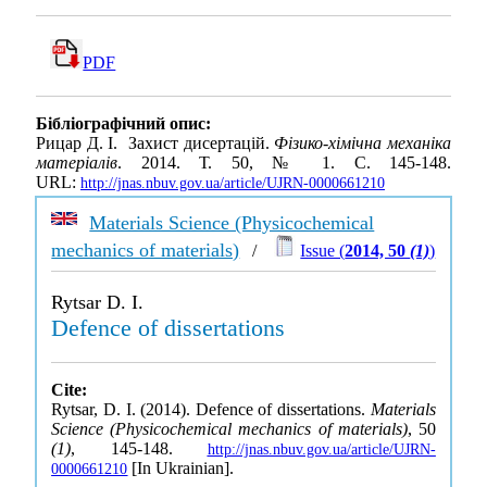
PDF
Бібліографічний опис:
Рицар Д. І. Захист дисертацій.
Фізико-хімічна механіка
матеріалів
. 2014. Т. 50, № 1. С. 145-148.
URL:
http://jnas.nbuv.gov.ua/article/UJRN-0000661210
Materials Science (Physicochemical
mechanics of materials)
/
Issue (
2014, 50
(1)
)
Rytsar D. I.
Defence of dissertations
Cite:
Rytsar, D. I. (2014). Defence of dissertations.
Materials
Science (Physicochemical mechanics of materials)
, 50
(1)
, 145-148.
http://jnas.nbuv.gov.ua/article/UJRN-
[In Ukrainian].
0000661210