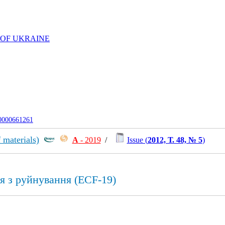
 OF UKRAINE
-0000661261
 materials)
А
- 2019
/
Issue (
2012, Т. 48, № 5
)
я з руйнування (ECF-19)