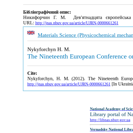
Бібліографічний опис:
Никифорчин Г. М. Дев'ятнадцята європейська
URL:
http://jnas.nbuv.gov.ua/article/UJRN-0000661261
Materials Science (Physicochemical mechani
Nykyforchyn H. M.
The Nineteenth European Conference o
Cite:
Nykyforchyn, H. M. (2012). The Nineteenth Europ
[In Ukraini
http://jnas.nbuv.gov.ua/article/UJRN-0000661261
National Academy of Scie
Library portal of 
http://libnas.nbuv.gov.ua
Vernadsky National Libr