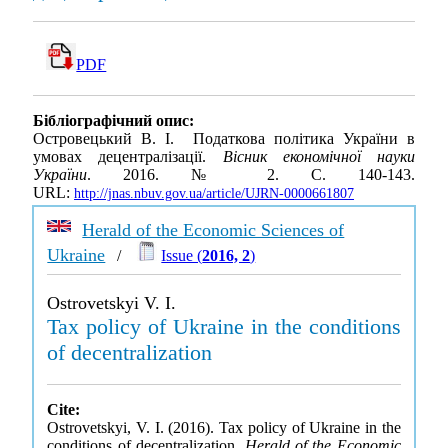
PDF
Бібліографічний опис:
Островецький В. І. Податкова політика України в
умовах децентралізації.
Вісник економічної науки
України
. 2016. № 2. С. 140-143.
URL:
http://jnas.nbuv.gov.ua/article/UJRN-0000661807
Herald of the Economic Sciences of
Ukraine
/
Issue (
2016, 2
)
Ostrovetskyi V. I.
Tax policy of Ukraine in the conditions
of decentralization
Cite:
Ostrovetskyi, V. I. (2016). Tax policy of Ukraine in the
conditions of decentralization.
Herald of the Economic