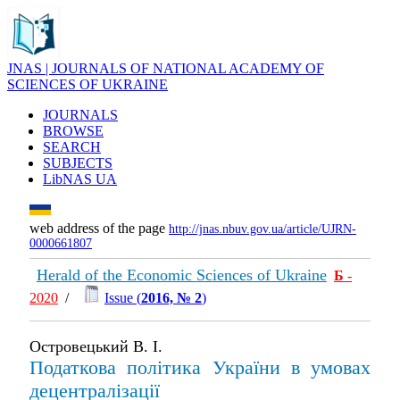
JNAS | JOURNALS OF NATIONAL ACADEMY OF
SCIENCES OF UKRAINE
JOURNALS
BROWSE
SEARCH
SUBJECTS
LibNAS UA
web address of the page
http://jnas.nbuv.gov.ua/article/UJRN-
0000661807
Herald of the Economic Sciences of Ukraine
Б
-
2020
/
Issue (
2016, № 2
)
Островецький В. І.
Податкова політика України в умовах
децентралізації