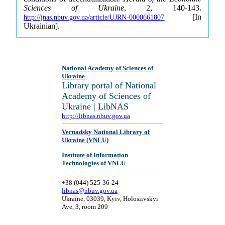
Sciences of Ukraine
, 2, 140-143.
[In
http://jnas.nbuv.gov.ua/article/UJRN-0000661807
Ukrainian].
National Academy of Sciences of
Ukraine
Library portal of National
Academy of Sciences of
Ukraine | LibNAS
http://libnas.nbuv.gov.ua
Vernadsky National Library of
Ukraine (VNLU)
Institute of Information
Technologies of VNLU
+38 (044) 525-36-24
libnas@nbuv.gov.ua
Ukraine, 03039, Kyiv, Holosiivskyi
Ave, 3, room 209