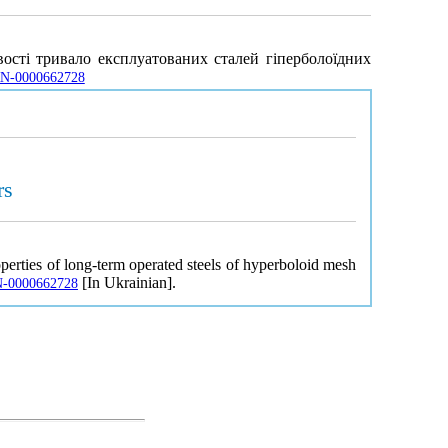
ивості тривало експлуатованих сталей гіперболоїдних
UJRN-0000662728
rs
perties of long-term operated steels of hyperboloid mesh
[In Ukrainian].
JRN-0000662728