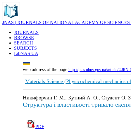
JNAS | JOURNALS OF NATIONAL ACADEMY OF SCIENCES
JOURNALS
BROWSE
SEARCH
SUBJECTS
LibNAS UA
web address of the page
http://jnas.nbuv.gov.ua/article/UJRN
Materials Science (Physicochemical mechanics of
Никифорчин Г. М., Кутний А. О., Студент О. З.,
Структура і властивості тривало експ
PDF