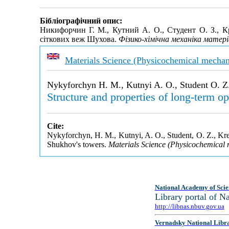
Бібліографічний опис:
Никифорчин Г. М., Кутний А. О., Студент О. З., Кре
сіткових веж Шухова.
Фізико-хімічна механіка матері
Materials Science (Physicochemical mechani
Nykyforchyn H. M., Kutnyi A. O., Student O. Z.
Structure and properties of long-term o
Cite:
Nykyforchyn, H. M., Kutnyi, A. O., Student, O. Z., Krec
Shukhov's towers.
Materials Science (Physicochemical 
National Academy of Scie
Library portal of 
http://libnas.nbuv.gov.ua
Vernadsky National Libr