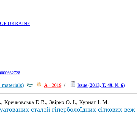
 OF UKRAINE
-0000662728
 materials)
А
- 2019
/
Issue (
2013, Т. 49, № 6
)
 Кречковська Г. В., Звірко О. І., Курнат І. М.
луатованих сталей гіперболоїдних сіткових ве