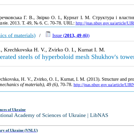
чковська Г. В., Звірко О. І., Курнат І. М. Структура і власт
алів
. 2013. Т. 49, № 6. С. 70-78. URL:
http://jnas.nbuv.gov.ua/article/
cs of materials)
/
Issue (
2013, 49
(6)
)
, Krechkovska H. V., Zvirko O. I., Kurnat I. M.
perated steels of hyperboloid mesh Shukhov's towe
hkovska, H. V., Zvirko, O. I., Kurnat, I. M. (2013). Structure and pro
mechanics of materials)
, 49
(6)
, 70-78.
http://jnas.nbuv.gov.ua/article/U
nces of Ukraine
National Academy of Sciences of Ukraine | LibNAS
ary of Ukraine (VNLU)