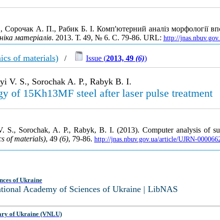
, Сорочак А. П., Рабик Б. І. Комп'ютерний аналіз морфології 
ніка матеріалів
. 2013. Т. 49, № 6. С. 79-86. URL:
http://jnas.nbuv.go
cs of materials)
/
Issue (
2013, 49
(6)
)
i V. S., Sorochak A. P., Rabyk B. I.
y of 15Kh13MF steel after laser pulse treatment
. S., Sorochak, A. P., Rabyk, B. I. (2013). Computer analysis of s
s of materials)
, 49
(6)
, 79-86.
http://jnas.nbuv.gov.ua/article/UJRN-000066
nces of Ukraine
National Academy of Sciences of Ukraine | LibNAS
ary of Ukraine (VNLU)