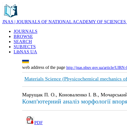
JNAS | JOURNALS OF NATIONAL ACADEMY OF SCIENCES
JOURNALS
BROWSE
SEARCH
SUBJECTS
LibNAS UA
web address of the page
http://jnas.nbuv.gov.ua/article/UJRN
Materials Science (Physicochemical mechanics of
Марущак П. О., Коноваленко І. В., Мочарський 
Комп'ютерний аналіз морфології впор
PDF