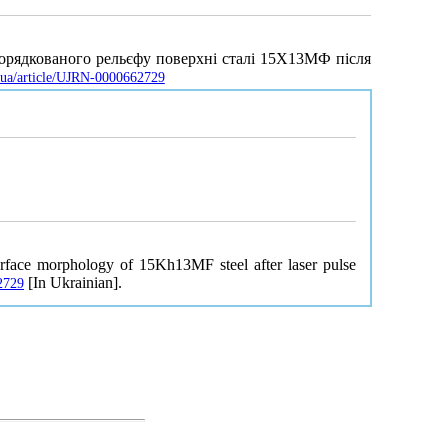
впорядкованого рельєфу поверхні сталі 15Х13МФ після
v.ua/article/UJRN-0000662729
urface morphology of 15Kh13MF steel after laser pulse
[In Ukrainian].
2729