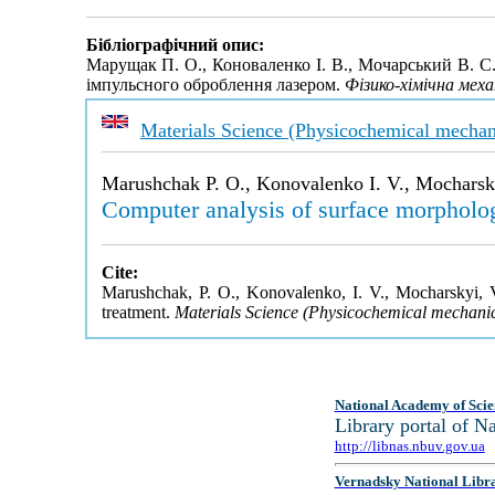
Бібліографічний опис:
Марущак П. О., Коноваленко І. В., Мочарський В. С.
імпульсного оброблення лазером.
Фізико-хімічна меха
Materials Science (Physicochemical mechani
Marushchak P. O., Konovalenko I. V., Mocharsky
Computer analysis of surface morpholog
Cite:
Marushchak, P. O., Konovalenko, I. V., Mocharskyi, V
treatment.
Materials Science (Physicochemical mechanic
National Academy of Scie
Library portal of 
http://libnas.nbuv.gov.ua
Vernadsky National Libr