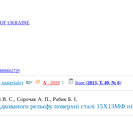
 OF UKRAINE
-0000662729
 materials)
А
- 2019
/
Issue (
2013, Т. 49, № 6
)
В. С., Сорочак А. П., Рабик Б. І.
ядкованого рельєфу поверхні сталі 15Х13МФ пі