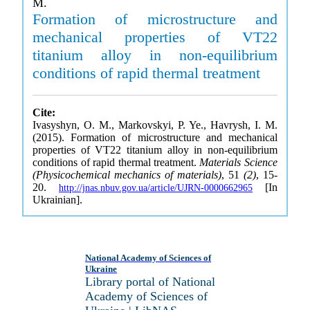
M.
Formation of microstructure and
mechanical properties of VT22
titanium alloy in non-equilibrium
conditions of rapid thermal treatment
Cite:
Ivasyshyn, O. M., Markovskyi, P. Ye., Havrysh, I. M.
(2015). Formation of microstructure and mechanical
properties of VT22 titanium alloy in non-equilibrium
conditions of rapid thermal treatment.
Materials Science
(Physicochemical mechanics of materials)
, 51
(2)
, 15-
20.
[In
http://jnas.nbuv.gov.ua/article/UJRN-0000662965
Ukrainian].
National Academy of Sciences of
Ukraine
Library portal of National
Academy of Sciences of