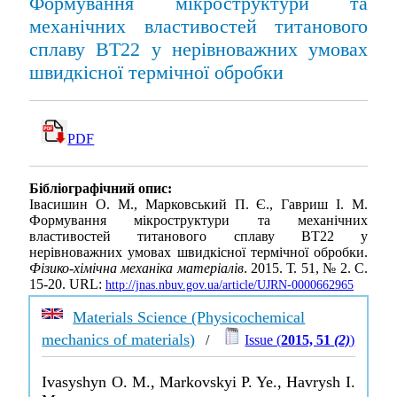
Формування мікроструктури та
механічних властивостей титанового
сплаву ВТ22 у нерівноважних умовах
швидкісної термічної обробки
PDF
Бібліографічний опис:
Івасишин О. М., Марковський П. Є., Гавриш І. М.
Формування мікроструктури та механічних
властивостей титанового сплаву ВТ22 у
нерівноважних умовах швидкісної термічної обробки.
Фізико-хімічна механіка матеріалів
. 2015. Т. 51, № 2. С.
15-20. URL:
http://jnas.nbuv.gov.ua/article/UJRN-0000662965
Materials Science (Physicochemical
mechanics of materials)
/
Issue (
2015, 51
(2)
)
Ivasyshyn O. M., Markovskyi P. Ye., Havrysh I.