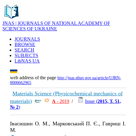
JNAS | JOURNALS OF NATIONAL ACADEMY OF
SCIENCES OF UKRAINE
JOURNALS
BROWSE
SEARCH
SUBJECTS
LibNAS UA
web address of the page
http://jnas.nbuv.gov.ua/article/UJRN-
0000662965
Materials Science (Physicochemical mechanics of
materials)
А
- 2019
/
Issue (
2015, Т. 51,
№ 2
)
Івасишин О. М., Марковський П. Є., Гавриш І.
М.