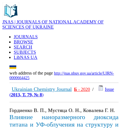
JNAS | JOURNALS OF NATIONAL ACADEMY OF
SCIENCES OF UKRAINE
JOURNALS
BROWSE
SEARCH
SUBJECTS
LibNAS UA
web address of the page
http://jnas.nbuv.gov.ua/article/UJRN-
0000664425
Ukrainian Chemistry Journal
Б
- 2020
/
Issue
(
2013, Т. 79, № 8
)
Гордиенко В. П., Мустяца О. Н., Ковалева Г. Н.
Влияние наноразмерного диоксида
титана и УФ-облучения на структуру и