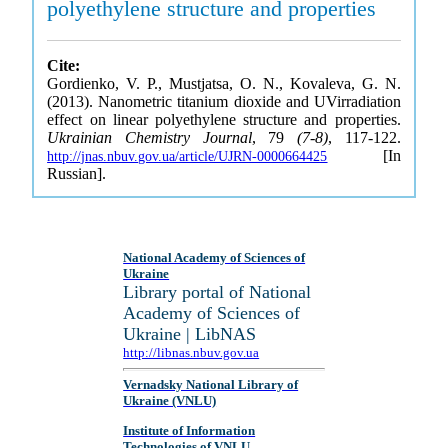
polyethylene structure and properties
Cite:
Gordienko, V. P., Mustjatsa, O. N., Kovaleva, G. N.
(2013). Nanometric titanium dioxide and UVirradiation
effect on linear polyethylene structure and properties.
Ukrainian Chemistry Journal
, 79
(7-8)
, 117-122.
[In
http://jnas.nbuv.gov.ua/article/UJRN-0000664425
Russian].
National Academy of Sciences of
Ukraine
Library portal of National
Academy of Sciences of
Ukraine | LibNAS
http://libnas.nbuv.gov.ua
Vernadsky National Library of
Ukraine (VNLU)
Institute of Information
Technologies of VNLU