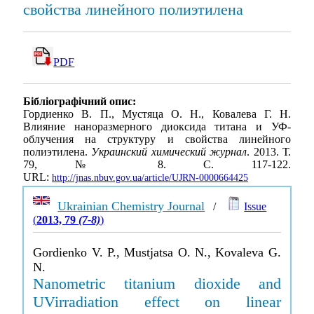
свойства линейного полиэтилена
PDF
Бібліографічний опис:
Гордиенко В. П., Мустяца О. Н., Ковалева Г. Н.
Влияние наноразмерного диоксида титана и УФ-
облучения на структуру и свойства линейного
полиэтилена.
Украинский химический журнал
. 2013. Т.
79, № 8. С. 117-122.
URL:
http://jnas.nbuv.gov.ua/article/UJRN-0000664425
Ukrainian Chemistry Journal
/
Issue
(
2013, 79
(7-8)
)
Gordienko V. P., Mustjatsa O. N., Kovaleva G.
N.
Nanometric titanium dioxide and
UVirradiation effect on linear