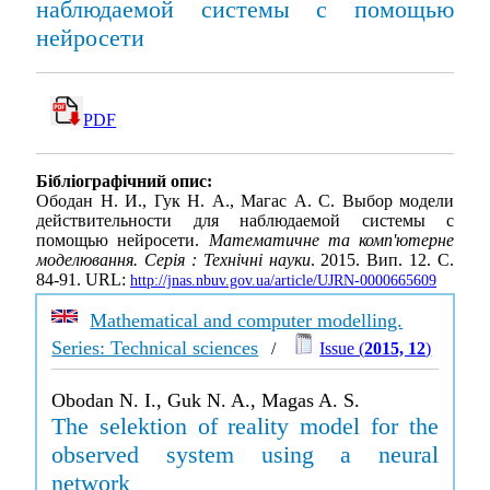
наблюдаемой системы с помощью
нейросети
PDF
Бібліографічний опис:
Ободан Н. И., Гук Н. А., Магас А. С. Выбор модели
действительности для наблюдаемой системы с
помощью нейросети.
Математичне та комп'ютерне
моделювання. Серія : Технічні науки
. 2015. Вип. 12. С.
84-91. URL:
http://jnas.nbuv.gov.ua/article/UJRN-0000665609
Mathematical and computer modelling.
Series: Technical sciences
/
Issue (
2015, 12
)
Obodan N. I., Guk N. A., Magas A. S.
The selektion of reality model for the
observed system using a neural
network