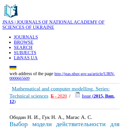
JNAS | JOURNALS OF NATIONAL ACADEMY OF
SCIENCES OF UKRAINE
JOURNALS
BROWSE
SEARCH
SUBJECTS
LibNAS UA
web address of the page
http://jnas.nbuv.gov.ua/article/UJRN-
0000665609
Mathematical and computer modelling. Series:
Technical sciences
Б
- 2020
/
Issue (
2015, Вип.
12
)
Ободан Н. И., Гук Н. А., Магас А. С.
Выбор модели действительности для