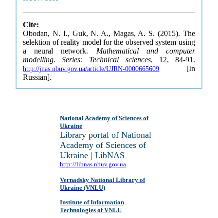
Cite:
Obodan, N. I., Guk, N. A., Magas, A. S. (2015). The
selektion of reality model for the observed system using
a neural network.
Mathematical and computer
modelling. Series: Technical sciences
, 12, 84-91.
[In
http://jnas.nbuv.gov.ua/article/UJRN-0000665609
Russian].
National Academy of Sciences of
Ukraine
Library portal of National
Academy of Sciences of
Ukraine | LibNAS
http://libnas.nbuv.gov.ua
Vernadsky National Library of
Ukraine (VNLU)
Institute of Information
Technologies of VNLU