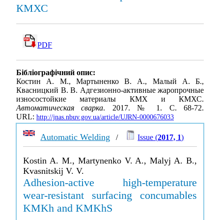
КМХС
PDF
Бібліографічний опис:
Костин А. М., Мартыненко В. А., Малый А. Б.,
Квасницкий В. В. Адгезионно-активные жаропрочные
износостойкие материалы КМХ и КМХС.
Автоматическая сварка
. 2017. № 1. С. 68-72.
URL:
http://jnas.nbuv.gov.ua/article/UJRN-0000676033
Automatic Welding
/
Issue (
2017, 1
)
Kostin A. M., Martynenko V. A., Malyj A. B.,
Kvasnitskij V. V.
Adhesion-active high-temperature
wear-resistant surfacing concumables
KMKh and KMKhS