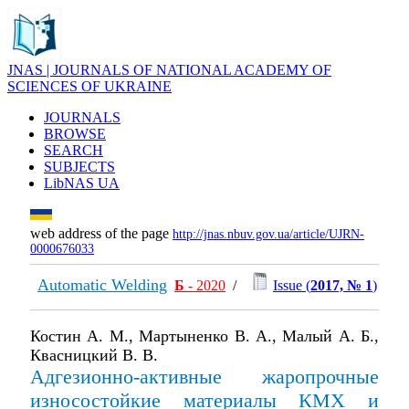
JNAS | JOURNALS OF NATIONAL ACADEMY OF
SCIENCES OF UKRAINE
JOURNALS
BROWSE
SEARCH
SUBJECTS
LibNAS UA
web address of the page
http://jnas.nbuv.gov.ua/article/UJRN-
0000676033
Automatic Welding
Б
- 2020
/
Issue (
2017, № 1
)
Костин А. М., Мартыненко В. А., Малый А. Б.,
Квасницкий В. В.
Адгезионно-активные жаропрочные
износостойкие материалы КМХ и