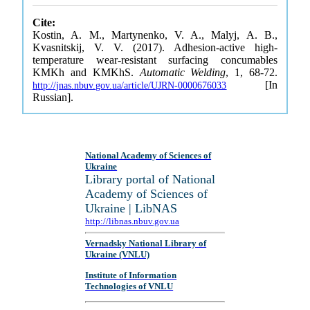
Cite:
Kostin, A. M., Martynenko, V. A., Malyj, A. B.,
Kvasnitskij, V. V. (2017). Adhesion-active high-
temperature wear-resistant surfacing concumables
KMKh and KMKhS.
Automatic Welding
, 1, 68-72.
[In
http://jnas.nbuv.gov.ua/article/UJRN-0000676033
Russian].
National Academy of Sciences of
Ukraine
Library portal of National
Academy of Sciences of
Ukraine | LibNAS
http://libnas.nbuv.gov.ua
Vernadsky National Library of
Ukraine (VNLU)
Institute of Information
Technologies of VNLU