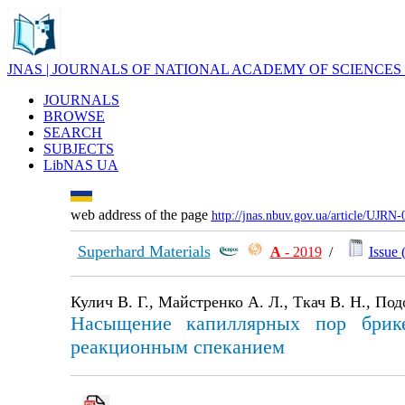
JNAS | JOURNALS OF NATIONAL ACADEMY OF SCIENCES
JOURNALS
BROWSE
SEARCH
SUBJECTS
LibNAS UA
web address of the page
http://jnas.nbuv.gov.ua/article/UJRN
Superhard Materials
А
- 2019
/
Issue 
Кулич В. Г., Майстренко А. Л., Ткач В. Н., Под
Насыщение капиллярных пор брике
реакционным спеканием