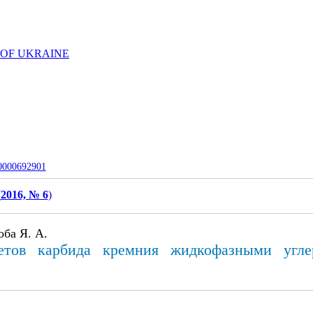
 OF UKRAINE
-0000692901
(
2016, № 6
)
оба Я. А.
тов карбида кремния жидкофазными угле