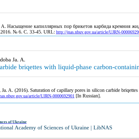
а Я. А. Насыщение капиллярных пор брикетов карбида кремния 
 2016. № 6. С. 33-45. URL:
http://jnas.nbuv.gov.ua/article/UJRN-0000692
doba Ja. A.
carbide briqettes with liquid-phase carbon-containi
a. A. (2016). Saturation of capillary pores in silicon carbide briqette
[In Russian].
/jnas.nbuv.gov.ua/article/UJRN-0000692901
nces of Ukraine
National Academy of Sciences of Ukraine | LibNAS