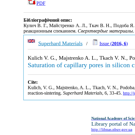
PDF
Бібліографічний опис:
Кулич В. Г., Майстренко А. Л., Ткач В. Н., Подоб
реакционным спеканием.
Сверхтвердые материалы
.
Superhard Materials
/
Issue (
2016, 6
)
Kulich V. G., Majstrenko A. L., Tkach V. N., Po
Saturation of capillary pores in silicon 
Cite:
Kulich, V. G., Majstrenko, A. L., Tkach, V. N., Podoba, J
reaction-sintering.
Superhard Materials
, 6, 33-45.
http:/
National Academy of Scie
Library portal of 
http://libnas.nbuv.gov.ua