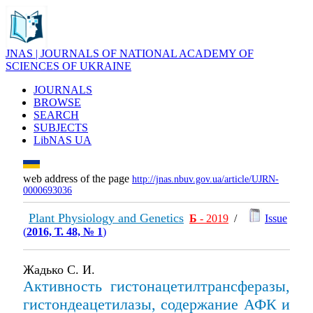
JNAS | JOURNALS OF NATIONAL ACADEMY OF
SCIENCES OF UKRAINE
JOURNALS
BROWSE
SEARCH
SUBJECTS
LibNAS UA
web address of the page
http://jnas.nbuv.gov.ua/article/UJRN-
0000693036
Plant Physiology and Genetics
Б
- 2019
/
Issue
(
2016, Т. 48, № 1
)
Жадько С. И.
Активность гистонацетилтрансферазы,
гистондеацетилазы, содержание АФК и