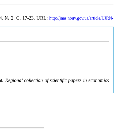
14. № 2. С. 17-23. URL:
http://jnas.nbuv.gov.ua/article/UJRN-
nt.
Regional collection of scientific papers in economics