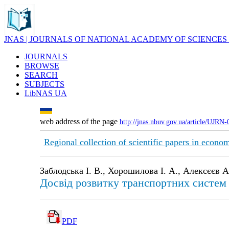
JNAS | JOURNALS OF NATIONAL ACADEMY OF SCIENCES
JOURNALS
BROWSE
SEARCH
SUBJECTS
LibNAS UA
web address of the page
http://jnas.nbuv.gov.ua/article/UJRN
Regional collection of scientific papers in econ
Заблодська І. В., Хорошилова І. А., Алексєєв А
Досвід розвитку транспортних систем 
PDF