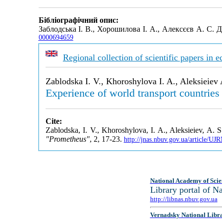
Бібліографічний опис:
Заблодська І. В., Хорошилова І. А., Алексєєв А. С. 
0000694659
Regional collection of scientific papers in
Zablodska I. V., Khoroshylova I. A., Aleksieiev 
Experience of world transport countrie
Cite:
Zablodska, I. V., Khoroshylova, I. A., Aleksieiev, A. 
"Prometheus"
, 2, 17-23.
http://jnas.nbuv.gov.ua/article/U
National Academy of Scie
Library portal of 
http://libnas.nbuv.gov.ua
Vernadsky National Libr