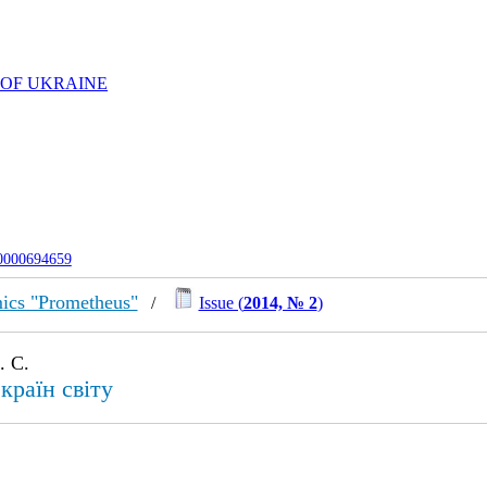
 OF UKRAINE
-0000694659
omics "Prometheus"
/
Issue (
2014, № 2
)
. С.
країн світу