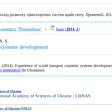
Досвід розвитку транспортних систем країн світу.
Прометей
. 20
 economics "Prometheus"
/
Issue (
2014, 2
)
A. S.
s systems development
S. (2014). Experience of world transport countries systems developme
[In Ukrainian].
JRN-0000694659
nces of Ukraine
National Academy of Sciences of Ukraine | LibNAS
ary of Ukraine (VNLU)