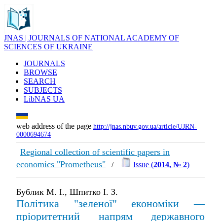
JNAS | JOURNALS OF NATIONAL ACADEMY OF
SCIENCES OF UKRAINE
JOURNALS
BROWSE
SEARCH
SUBJECTS
LibNAS UA
web address of the page
http://jnas.nbuv.gov.ua/article/UJRN-
0000694674
Regional collection of scientific papers in
economics "Prometheus"
/
Issue (
2014, № 2
)
Бублик М. І., Шпитко І. З.
Політика "зеленої" економіки —
пріоритетний напрям державного