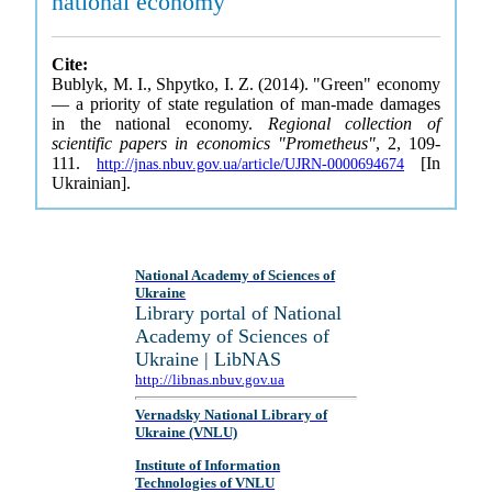
national economy
Cite:
Bublyk, M. I., Shpytko, I. Z. (2014). "Green" economy
— a priority of state regulation of man-made damages
in the national economy.
Regional collection of
scientific papers in economics "Prometheus"
, 2, 109-
111.
[In
http://jnas.nbuv.gov.ua/article/UJRN-0000694674
Ukrainian].
National Academy of Sciences of
Ukraine
Library portal of National
Academy of Sciences of
Ukraine | LibNAS
http://libnas.nbuv.gov.ua
Vernadsky National Library of
Ukraine (VNLU)
Institute of Information
Technologies of VNLU