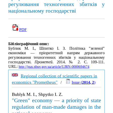
регулювання техногенних збитків у
національному господарстві
PDF
Бібліографічний опис:
Бублик М. І., Шпитко І. З. Політика "зеленої"
економіки — пріоритетний напрям державного
регулювання техногенних збитків у національному
господарстві.
Прометей
. 2014. № 2. С. 109-111.
URL:
http://jnas.nbuv.gov.ua/article/UJRN-0000694674
Regional collection of scientific papers in
economics "Prometheus"
/
Issue (
2014, 2
)
Bublyk M. I., Shpytko I. Z.
"Green" economy — a priority of state
regulation of man-made damages in the