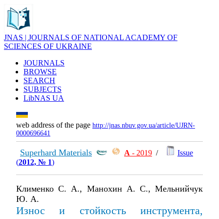
JNAS | JOURNALS OF NATIONAL ACADEMY OF
SCIENCES OF UKRAINE
JOURNALS
BROWSE
SEARCH
SUBJECTS
LibNAS UA
web address of the page
http://jnas.nbuv.gov.ua/article/UJRN-
0000696641
Superhard Materials
А
- 2019
/
Issue
(
2012, № 1
)
Клименко С. А., Манохин А. С., Мельнийчук
Ю. А.
Износ и стойкость инструмента,