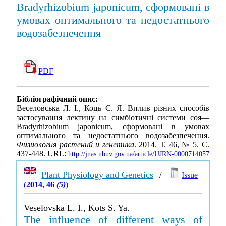
Bradyrhizobium japonicum, сформовані в
умовах оптимального та недостатнього
водозабезпечення
PDF
Бібліографічний опис:
Веселовська Л. І., Коць С. Я. Вплив різних способів
застосування лектину на симбіотичні системи соя—
Bradyrhizobium japonicum, сформовані в умовах
оптимального та недостатнього водозабезпечення.
Физиология растений и генетика
. 2014. Т. 46, № 5. С.
437-448. URL:
http://jnas.nbuv.gov.ua/article/UJRN-0000714057
Plant Physiology and Genetics
/
Issue
(
2014, 46
(5)
)
Veselovska L. I., Kots S. Ya.
The influence of different ways of