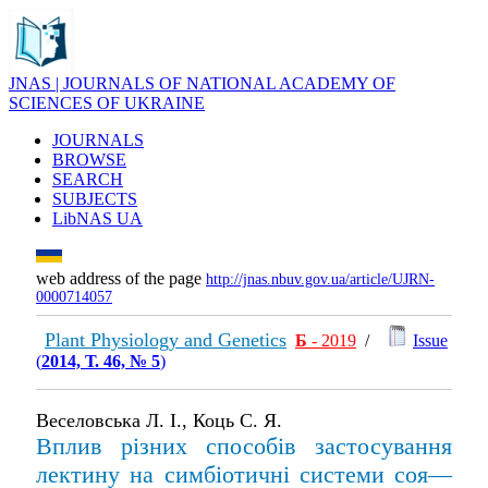
JNAS | JOURNALS OF NATIONAL ACADEMY OF
SCIENCES OF UKRAINE
JOURNALS
BROWSE
SEARCH
SUBJECTS
LibNAS UA
web address of the page
http://jnas.nbuv.gov.ua/article/UJRN-
0000714057
Plant Physiology and Genetics
Б
- 2019
/
Issue
(
2014, Т. 46, № 5
)
Веселовська Л. І., Коць С. Я.
Вплив різних способів застосування
лектину на симбіотичні системи соя—