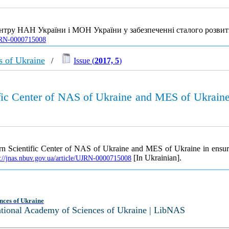
центру НАН України і МОН України у забезпеченні сталого розвит
/UJRN-0000715008
s of Ukraine
/
Issue (
2017, 5
)
tific Center of NAS of Ukraine and MES of Ukraine
tern Scientific Center of NAS of Ukraine and MES of Ukraine in ensur
[In Ukrainian].
p://jnas.nbuv.gov.ua/article/UJRN-0000715008
nces of Ukraine
National Academy of Sciences of Ukraine | LibNAS