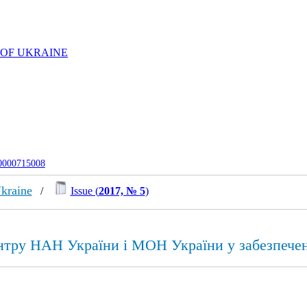
 OF UKRAINE
-0000715008
Ukraine
/
Issue (
2017, № 5
)
ентру НАН України і МОН України у забезпечен