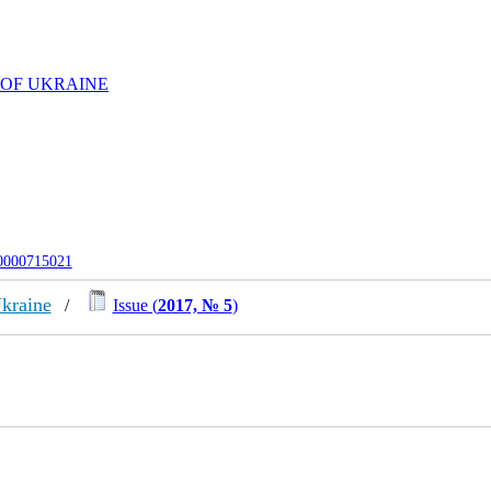
 OF UKRAINE
-0000715021
Ukraine
/
Issue (
2017, № 5
)