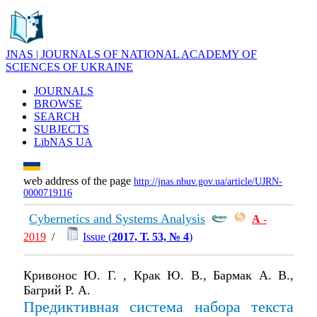
JNAS | JOURNALS OF NATIONAL ACADEMY OF
SCIENCES OF UKRAINE
JOURNALS
BROWSE
SEARCH
SUBJECTS
LibNAS UA
web address of the page
http://jnas.nbuv.gov.ua/article/UJRN-
0000719116
Cybernetics and Systems Analysis
А
-
2019
/
Issue (
2017, Т. 53, № 4
)
Кривонос Ю. Г. , Крак Ю. В., Бармак А. В.,
Багрий Р. А.
Предиктивная система набора текста