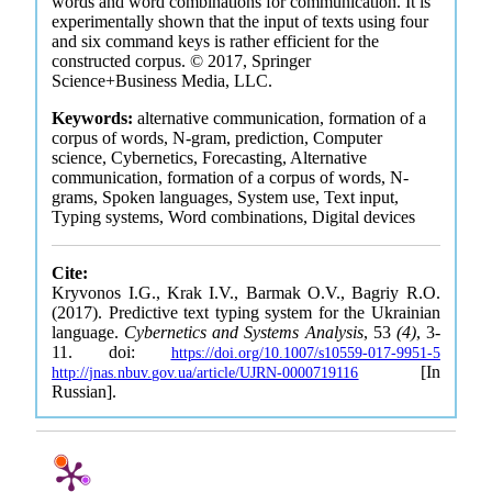
words and word combinations for communication. It is
experimentally shown that the input of texts using four
and six command keys is rather efficient for the
constructed corpus. © 2017, Springer
Science+Business Media, LLC.
Keywords:
alternative communication, formation of a
corpus of words, N-gram, prediction, Computer
science, Cybernetics, Forecasting, Alternative
communication, formation of a corpus of words, N-
grams, Spoken languages, System use, Text input,
Typing systems, Word combinations, Digital devices
Cite:
Kryvonos I.G., Krak I.V., Barmak O.V., Bagriy R.O.
(2017). Predictive text typing system for the Ukrainian
language.
Cybernetics and Systems Analysis
, 53
(4)
, 3-
11. doi:
https://doi.org/10.1007/s10559-017-9951-5
[In
http://jnas.nbuv.gov.ua/article/UJRN-0000719116
Russian].