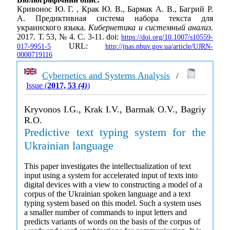
Кривонос Ю. Г. , Крак Ю. В., Бармак А. В., Багрий Р.
А. Предиктивная система набора текста для
украинского языка.
Кибернетика и системный анализ
.
2017. Т. 53, № 4. С. 3-11. doi:
https://doi.org/10.1007/s10559-
URL:
017-9951-5
http://jnas.nbuv.gov.ua/article/UJRN-
0000719116
Cybernetics and Systems Analysis
/
Issue (
2017, 53
(4)
)
Kryvonos I.G., Krak I.V., Barmak O.V., Bagriy
R.O.
Predictive text typing system for the
Ukrainian language
This paper investigates the intellectualization of text
input using a system for accelerated input of texts into
digital devices with a view to constructing a model of a
corpus of the Ukrainian spoken language and a text
typing system based on this model. Such a system uses
a smaller number of commands to input letters and
predicts variants of words on the basis of the corpus of