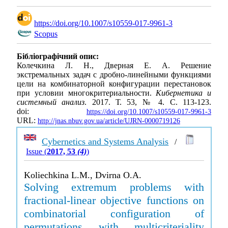
https://doi.org/10.1007/s10559-017-9961-3
Scopus
Бібліографічний опис:
Колечкина Л. Н., Дверная Е. А. Решение
экстремальных задач с дробно-линейными функциями
цели на комбинаторной конфигурации перестановок
при условии многокритериальности.
Кибернетика и
системный анализ
. 2017. Т. 53, № 4. С. 113-123.
doi:
https://doi.org/10.1007/s10559-017-9961-3
URL:
http://jnas.nbuv.gov.ua/article/UJRN-0000719126
Cybernetics and Systems Analysis
/
Issue (
2017, 53
(4)
)
Koliechkina L.M., Dvirna O.A.
Solving extremum problems with
fractional-linear objective functions on
combinatorial configuration of
permutations with multicriteriality