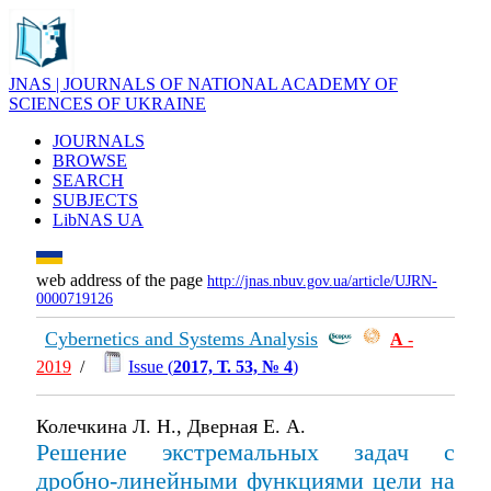
JNAS | JOURNALS OF NATIONAL ACADEMY OF
SCIENCES OF UKRAINE
JOURNALS
BROWSE
SEARCH
SUBJECTS
LibNAS UA
web address of the page
http://jnas.nbuv.gov.ua/article/UJRN-
0000719126
Cybernetics and Systems Analysis
А
-
2019
/
Issue (
2017, Т. 53, № 4
)
Колечкина Л. Н., Дверная Е. А.
Решение экстремальных задач с
дробно-линейными функциями цели на