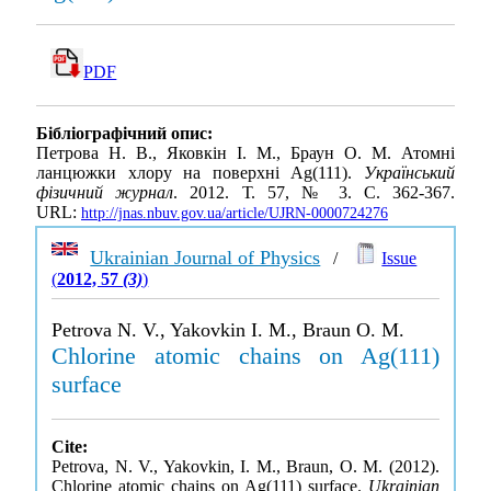
PDF
Бібліографічний опис:
Петрова Н. В., Яковкін І. М., Браун О. М. Атомні
ланцюжки хлору на поверхні Ag(111).
Український
фізичний журнал
. 2012. Т. 57, № 3. С. 362-367.
URL:
http://jnas.nbuv.gov.ua/article/UJRN-0000724276
Ukrainian Journal of Physics
/
Issue
(
2012, 57
(3)
)
Petrova N. V., Yakovkin I. M., Braun O. M.
Chlorine atomic chains on Ag(111)
surface
Cite:
Petrova, N. V., Yakovkin, I. M., Braun, O. M. (2012).
Chlorine atomic chains on Ag(111) surface.
Ukrainian