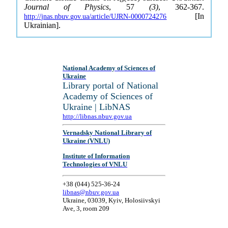
Journal of Physics
, 57
(3)
, 362-367.
[In
http://jnas.nbuv.gov.ua/article/UJRN-0000724276
Ukrainian].
National Academy of Sciences of
Ukraine
Library portal of National
Academy of Sciences of
Ukraine | LibNAS
http://libnas.nbuv.gov.ua
Vernadsky National Library of
Ukraine (VNLU)
Institute of Information
Technologies of VNLU
+38 (044) 525-36-24
libnas@nbuv.gov.ua
Ukraine, 03039, Kyiv, Holosiivskyi
Ave, 3, room 209