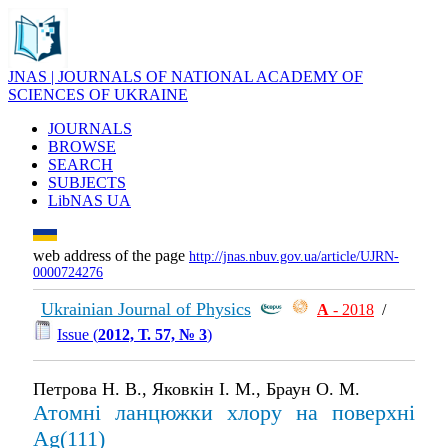
JNAS | JOURNALS OF NATIONAL ACADEMY OF
SCIENCES OF UKRAINE
JOURNALS
BROWSE
SEARCH
SUBJECTS
LibNAS UA
web address of the page
http://jnas.nbuv.gov.ua/article/UJRN-
0000724276
Ukrainian Journal of Physics
А
- 2018
/
Issue (
2012, Т. 57, № 3
)
Петрова Н. В., Яковкін І. М., Браун О. М.
Атомні ланцюжки хлору на поверхні
Ag(111)