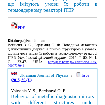
що імітують умови їх роботи в
термоядерному реакторі ІТЕР
PDF
Бібліографічний опис:
Войценя В. С., Бардамид О. Ф. Поведінка металевих
діагностичних дзеркал із різною структурою в умовах,
що імітують умови їх роботи в термоядерному реакторі
ІТЕР.
Український фізичний журнал
. 2015. Т. 60, № 1.
С. 33-47. URL:
http://jnas.nbuv.gov.ua/article/UJRN-
0000726941
Ukrainian Journal of Physics
/
Issue
(
2015, 60
(1)
)
Voitsenia V. S., Bardamyd O. F.
Behavior of metallic diagnostic mirrors
with different structures under