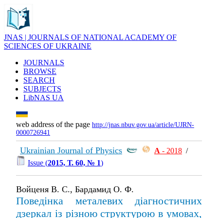
JNAS | JOURNALS OF NATIONAL ACADEMY OF
SCIENCES OF UKRAINE
JOURNALS
BROWSE
SEARCH
SUBJECTS
LibNAS UA
web address of the page
http://jnas.nbuv.gov.ua/article/UJRN-
0000726941
Ukrainian Journal of Physics
А
- 2018
/
Issue (
2015, Т. 60, № 1
)
Войценя В. С., Бардамид О. Ф.
Поведінка металевих діагностичних
дзеркал із різною структурою в умовах,