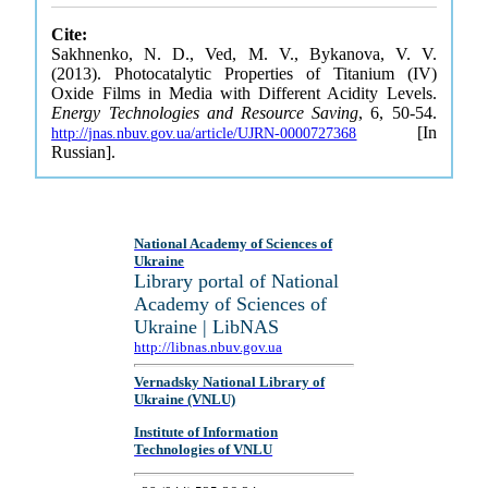
Cite:
Sakhnenko, N. D., Ved, M. V., Bykanova, V. V.
(2013). Photocatalytic Properties of Titanium (IV)
Oxide Films in Media with Different Acidity Levels.
Energy Technologies and Resource Saving
, 6, 50-54.
[In
http://jnas.nbuv.gov.ua/article/UJRN-0000727368
Russian].
National Academy of Sciences of
Ukraine
Library portal of National
Academy of Sciences of
Ukraine | LibNAS
http://libnas.nbuv.gov.ua
Vernadsky National Library of
Ukraine (VNLU)
Institute of Information
Technologies of VNLU