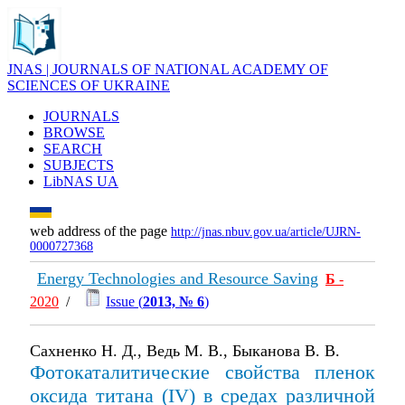
JNAS | JOURNALS OF NATIONAL ACADEMY OF
SCIENCES OF UKRAINE
JOURNALS
BROWSE
SEARCH
SUBJECTS
LibNAS UA
web address of the page
http://jnas.nbuv.gov.ua/article/UJRN-
0000727368
Energy Technologies and Resource Saving
Б
-
2020
/
Issue (
2013, № 6
)
Сахненко Н. Д., Ведь М. В., Быканова В. В.
Фотокаталитические свойства пленок
оксида титана (IV) в средах различной