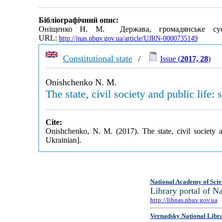
Бібліографічний опис:
Оніщенко Н. М. Держава, громадянське сусп
URL:
http://jnas.nbuv.gov.ua/article/UJRN-0000735149
Constitutional state
/
Issue (
2017, 28
)
Onishchenko N. M.
The state, civil society and public life:
Cite:
Onishchenko, N. M. (2017). The state, civil society 
Ukrainian].
National Academy of Scie
Library portal of 
http://libnas.nbuv.gov.ua
Vernadsky National Libr