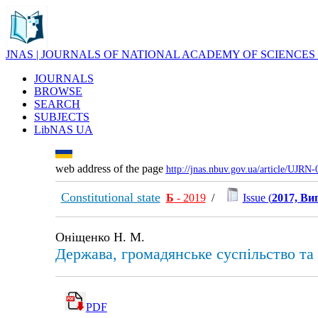
JNAS | JOURNALS OF NATIONAL ACADEMY OF SCIENCES
JOURNALS
BROWSE
SEARCH
SUBJECTS
LibNAS UA
web address of the page
http://jnas.nbuv.gov.ua/article/UJRN
Constitutional state
Б
- 2019
/
Issue (
2017, Вип
Оніщенко Н. М.
Держава, громадянське суспільство та 
PDF