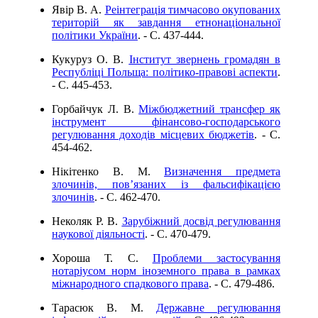
Явір В. А.
Реінтеграція тимчасово окупованих
територій як завдання етнонаціональної
політики України
. - C. 437-444.
Кукуруз О. В.
Інститут звернень громадян в
Республіці Польща: політико-правові аспекти
.
- C. 445-453.
Горбайчук Л. В.
Міжбюджетний трансфер як
інструмент фінансово-господарського
регулювання доходів місцевих бюджетів
. - C.
454-462.
Нікітенко В. М.
Визначення предмета
злочинів, пов’язаних із фальсифікацією
злочинів
. - C. 462-470.
Неколяк Р. В.
Зарубіжний досвід регулювання
наукової діяльності
. - C. 470-479.
Хороша Т. С.
Проблеми застосування
нотаріусом норм іноземного права в рамках
міжнародного спадкового права
. - C. 479-486.
Тарасюк В. М.
Державне регулювання