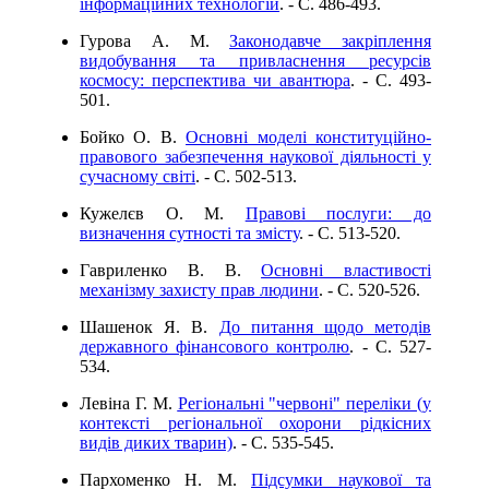
інформаційних технологій
. - C. 486-493.
Гурова А. М.
Законодавче закріплення
видобування та привласнення ресурсів
космосу: перспектива чи авантюра
. - C. 493-
501.
Бойко О. В.
Основні моделі конституційно-
правового забезпечення наукової діяльності у
сучасному світі
. - C. 502-513.
Кужелєв О. М.
Правові послуги: до
визначення сутності та змісту
. - C. 513-520.
Гавриленко В. В.
Основні властивості
механізму захисту прав людини
. - C. 520-526.
Шашенок Я. В.
До питання щодо методів
державного фінансового контролю
. - C. 527-
534.
Левіна Г. М.
Регіональні "червоні" переліки (у
контексті регіональної охорони рідкісних
видів диких тварин)
. - C. 535-545.
Пархоменко Н. М.
Підсумки наукової та