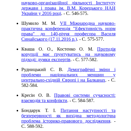
науково-організаційної діяльності Інституту
держави і права ім. В.М. Корецького НАН
України у 2016 році
. - C. 546-575.
Шумило М. М.
VII Міжнародна науково-
практична конференція "Ефективність норм
права" до 140-річчя професора Василя
Синайського (17.11.2016 р.)
. - C. 575-577.
Кваша О. О., Костенко О. М.
Протидія
корупції має ґрунтуватись на науковому
підході: думки експертів
. - C. 577-582.
Рудницький С. В.
Демографічні зміни і
проблеми національних меншин у
центрально-східній Європі і на Балканах
. - C.
582-584.
Кресін О. В.
Правові системи сучасності:
взаємодія та конфлікти
. - C. 584-587.
Бондарук Т. І.
Питання наступності та
безперервності як вихідна методологічна
проблема історико-правового дослідження
. -
C. 588-592.