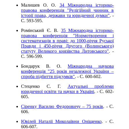
Малишев О. О.
34 Міжнародна історико-
правова конференція "Релігійний чинник в
історії права, держави та юридичної думки"
. -
C. 593-595.
Ромінський Є. В.
35 Міжнародна історико-
правова конференція "Нормотворення і
систематизація в праві: до 1000-річчя Руської
Правди і 450-річчя Другого (Волинського)
статуту Великого князівства Литовського"
. -
C. 596-599.
Бондарук В. О.
Міжнародна наукова
конференція "25 років незалежної України –
спроба підбиття підсумків"
. - C. 600-602.
Стеценко С. Г.
Актуальні проблеми
юридичної освіти та науки в Україні
. - C. 602-
605.
Сіренку Василю Федоровичу – 75 років
. - C.
606.
Ювілей Наталії Миколаївни Оніщенко
. - C.
606-607.