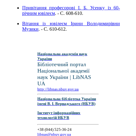
Привітання професорові І. Б. Усенку із 60-
річним ювілеєм
. - C. 608-610.
Вітання із ювілеєм Ірини Володимирівни
Музики
. - C. 610-612.
Національна академія наук
України
Бібліотечний портал
Національної академії
наук України | LibNAS
UA
http://libnas.nbuv.gov.ua
Національна бібліотека України
імені В. І. Вернадського (НБУВ)
Інститут інформаційних
технологій НБУВ
+38 (044) 525-36-24
libnas@nbuv.gov.ua