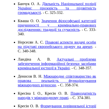
Банчук О. А.
Діяльність Національної поліції
України: прозорість та підзвітність
громадськості
. - C. 325-332.
Кваша О. О.
Значення філософської категорії
причинності у кримінально-правових
дослідженнях: традиції та сучасність
. - C. 333-
340.
Нерсесян А. С.
Правові аспекти видачі особи
на підставі європейського ордеру на арешт
. -
C. 340-348.
Ландіна А. В.
Актуальні проблеми
забезпечення інформаційної безпеки засобами
кримінальної юстиції в Україні
. - C. 348-357.
Денисов В. Н.
Міжнародне співтовариство як
правова реальність функціонування
міжнародних відносин
. - C. 358-374.
Кресіна І. О., Кресін О. В.
Правоздатність
народів у міжнародному праві
. - C. 374-381.
Кресін О. В.
Формування порівняльної історії