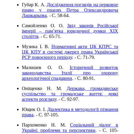
Губар К. А.
Дослідження поглядів на церковне
право у працях Петра Олександровича
Лашкарьова
. - C. 58-64.
Самойленко О. О.
Звід законів Російської
імперії – пам’ятка юридичної думки XIX
століття
. - C. 65-71.
Музика І. В.
Нормативні акти ЦК КПРС та
ЦК КПУ в системі джерел права Української
РСР повоєнного періоду
. - C. 71-79.
Малишев О. О.
Історичний розвиток
законодавства Італії про охорону
археологічної спадщини
. - C. 80-91.
Оніщенко Н. М.
Держава, громадянське
суспільство та громадське життя: деякі
аспекти розгляду
. - C. 92-97.
Ющик О. І.
Діалектика в методології пізнання
права
. - C. 97-105.
Пархоменко Н. М.
Соціальний діалог в
Україні: проблеми та перспективи
. - C. 105-