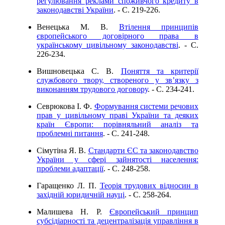
регулювання реклами споживчого кредиту в
законодавстві України
. - C. 219-226.
Венецька М. В.
Втілення принципів
європейського договірного права в
українському цивільному законодавстві
. - C.
226-234.
Вишновецька С. В.
Поняття та критерії
службового твору, створеного у зв’язку з
виконанням трудового договору
. - C. 234-241.
Севрюкова І. Ф.
Формування системи речових
прав у цивільному праві України та деяких
країн Європи: порівняльний аналіз та
проблемні питання
. - C. 241-248.
Сімутіна Я. В.
Стандарти ЄС та законодавство
України у сфері зайнятості населення:
проблеми адаптації
. - C. 248-258.
Гаращенко Л. П.
Теорія трудових відносин в
західній юридичній науці
. - C. 258-264.
Малишева Н. Р.
Європейський принцип
субсідіарності та децентралізація управління в