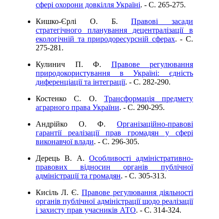
сфері охорони довкілля Україні
. - C. 265-275.
Кишко-Єрлі О. Б.
Правові засади
стратегічного планування децентралізації в
екологічній та природоресурсній сферах
. - C.
275-281.
Кулинич П. Ф.
Правове регулювання
природокористування в Україні: єдність
диференціації та інтеграції
. - C. 282-290.
Костенко С. О.
Трансформація предмету
аграрного права України
. - C. 290-295.
Андрійко О. Ф.
Організаційно-правові
гарантії реалізації прав громадян у сфері
виконавчої влади
. - C. 296-305.
Дерець В. А.
Особливості адміністративно-
правових відносин органів публічної
адміністрації та громадян
. - C. 305-313.
Кисіль Л. Є.
Правове регулювання діяльності
органів публічної адміністрації щодо реалізації
і захисту прав учасників АТО
. - C. 314-324.