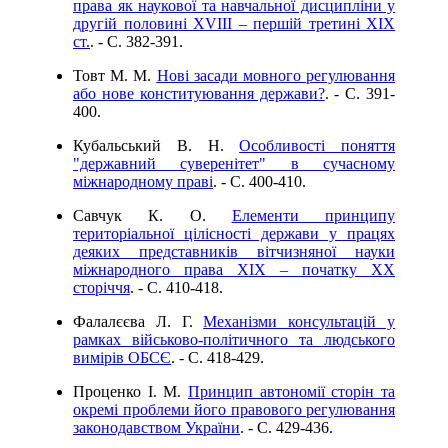
права як наукової та навчальної дисципліни у
другій половині XVIII – першій третині ХІХ
ст.
. - C. 382-391.
Товт М. М.
Нові засади мовного регулювання
або нове конституювання держави?
. - C. 391-
400.
Кубальський В. Н.
Особливості поняття
"державний суверенітет" в сучасному
міжнародному праві
. - C. 400-410.
Савчук К. О.
Елементи принципу
територіальної цілісності держави у працях
деяких представників вітчизняної науки
міжнародного права ХІХ – початку ХХ
сторіччя
. - C. 410-418.
Фалалєєва Л. Г.
Механізми консультацій у
рамках військово-політичного та людського
вимірів ОБСЄ
. - C. 418-429.
Проценко І. М.
Принцип автономії сторін та
окремі проблеми його правового регулювання
законодавством України
. - C. 429-436.