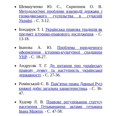
Шемшученко Ю. С., Скрипнюк О. В.
Методологічні проблеми взаємодії держави і
громадянського суспільства в сучасній
Україні
. - C. 3-12.
Бондарук Т. І.
Українська правова традиція як
предмет історико-правового дослідження
. - C.
13-18.
Іванова А. Ю.
Проблема юридичного
оформлення історико-культурної спадщини
УНР
. - C. 18-27.
Андрусяк Т. Г.
До питання про українську
правову думку та наступність української
державності
. - C. 27-36.
Ромінський Є. В.
Пам’ятки права Давньої Русі
княжої доби: загальна характеристика
. - C. 36-
47.
Худояр Л. В.
Правове регулювання статусу
населення Гетьманщини актами гетьмана
Івана Мазепи
. - C. 47-58.