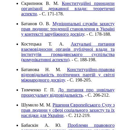
Скрипнюк В. М.
Конституційні принципи
організації державної влади: теоретичні
аспекти
. - C. 171-178.
Батанов О. В.
Муніципальні служби захисту
прав людини: тенденції становлення в Україні
у контексті зарубіжного досвіду
. - C. 178-188.
Костецька Т. А.
Актуальні питання
взаємовідносин органів публічної влади та
інститутів громадянського суспільства
(комунікативні аспекти)
. - C. 188-198.
Батанова Н. М.
Конституційно-правова
відповідальність політичних партій у світлі
міжнародного досвіду
. - C. 198-205.
Тимченко Г. П.
До питання про цивільну
процесуальну відповідальність
. - C. 206-212.
Шумило М. М.
Рішення Європейського Суду з
прав людини у сфері соціального захисту та їх
наслідки для України
. - C. 212-219.
Бабаскін А. Ю.
Проблеми правового