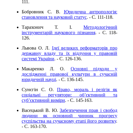
111.
Бобровник С. В.
Юридична антропологія:
становлення та науковий статус
. - C. 111-118.
Тарахонич Т. І.
Методологічний
інструментарій наукового пізнання
. - C. 118-
126.
Львова О. Л.
Ідеї великих реформаторів про
державну владу та їх відлуння у правовій
системі України
. - C. 126-136.
Макаренко Л. О.
Основні підходи у
дослідженні правової культури в сучасній
юридичній науці
. - C. 136-145.
Сунєгін С. О.
Право, мораль і релігія як
соціальні регулятори: об’єктивний та
суб’єктивний виміри
. - C. 145-163.
Васецький В. Ю.
Забезпечення прав і свобод
людини як основний чинник прогресу
суспільства на сучасному етапі його розвитку
.
- C. 163-170.