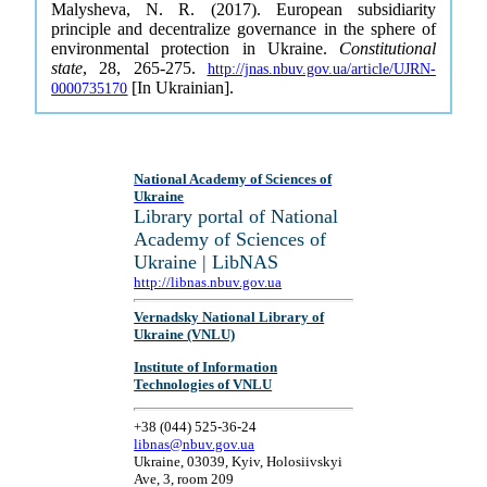
Malysheva, N. R. (2017). European subsidiarity
principle and decentralize governance in the sphere of
environmental protection in Ukraine.
Constitutional
state
, 28, 265-275.
http://jnas.nbuv.gov.ua/article/UJRN-
[In Ukrainian].
0000735170
National Academy of Sciences of
Ukraine
Library portal of National
Academy of Sciences of
Ukraine | LibNAS
http://libnas.nbuv.gov.ua
Vernadsky National Library of
Ukraine (VNLU)
Institute of Information
Technologies of VNLU
+38 (044) 525-36-24
libnas@nbuv.gov.ua
Ukraine, 03039, Kyiv, Holosiivskyi
Ave, 3, room 209