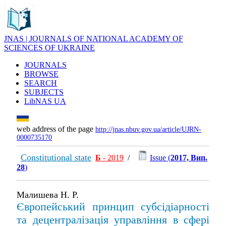
JNAS | JOURNALS OF NATIONAL ACADEMY OF
SCIENCES OF UKRAINE
JOURNALS
BROWSE
SEARCH
SUBJECTS
LibNAS UA
web address of the page
http://jnas.nbuv.gov.ua/article/UJRN-
0000735170
Constitutional state
Б
- 2019
/
Issue (
2017, Вип.
28
)
Малишева Н. Р.
Європейський принцип субсідіарності
та децентралізація управління в сфері