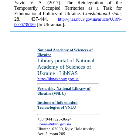
Yavir, V. A. (2017). The Reintegration of the
Temporarily Occupied Territories as a Task for
Ethnonational Politics of Ukraine.
Constitutional state
,
28, 437-444.
http://jnas.nbuv.gov.ua/article/UJRN-
[In Ukrainian].
0000735189
National Academy of Sciences of
Ukraine
Library portal of National
Academy of Sciences of
Ukraine | LibNAS
http://libnas.nbuv.gov.ua
Vernadsky National Library of
Ukraine (VNLU)
Institute of Information
Technologies of VNLU
+38 (044) 525-36-24
libnas@nbuv.gov.ua
Ukraine, 03039, Kyiv, Holosiivskyi
Ave, 3, room 209