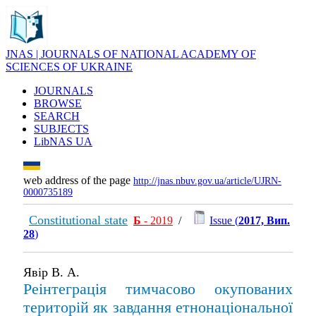
JNAS | JOURNALS OF NATIONAL ACADEMY OF
SCIENCES OF UKRAINE
JOURNALS
BROWSE
SEARCH
SUBJECTS
LibNAS UA
web address of the page
http://jnas.nbuv.gov.ua/article/UJRN-
0000735189
Constitutional state
Б
- 2019
/
Issue (
2017, Вип.
28
)
Явір В. А.
Реінтеграція тимчасово окупованих
територій як завдання етнонаціональної