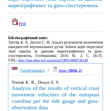
мареографічних та gnss-спостережень
PDF
Бібліографічний опис:
Третяк К. Р., Досин С. И. Аналіз результатів визначення
швидкостей вертикальних рухів Земної кори берегової
лінії європи за даними мареографічних та gnss-
спостережень.
Геодинаміка
. 2016. № 2. С. 18-35.
URL:
http://jnas.nbuv.gov.ua/article/UJRN-0000736148
Geodynamics
/
Issue (
2016, 2
)
Tretiak K. R., Dosyn S. Y.
Analysis of the results of vertical crust
movement velocities of the european
coastline per the tide gauge and gnss-
observation data