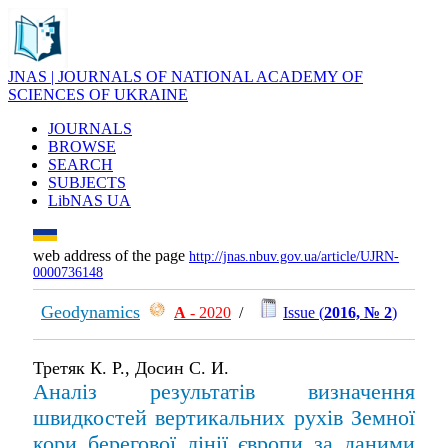
JNAS | JOURNALS OF NATIONAL ACADEMY OF
SCIENCES OF UKRAINE
JOURNALS
BROWSE
SEARCH
SUBJECTS
LibNAS UA
web address of the page
http://jnas.nbuv.gov.ua/article/UJRN-
0000736148
Geodynamics
А
- 2020
/
Issue (
2016, № 2
)
Третяк К. Р., Досин С. И.
Аналіз результатів визначення
швидкостей вертикальних рухів Земної
кори берегової лінії європи за даними