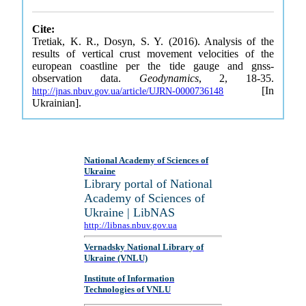
Cite:
Tretiak, K. R., Dosyn, S. Y. (2016). Analysis of the
results of vertical crust movement velocities of the
european coastline per the tide gauge and gnss-
observation data.
Geodynamics
, 2, 18-35.
[In
http://jnas.nbuv.gov.ua/article/UJRN-0000736148
Ukrainian].
National Academy of Sciences of
Ukraine
Library portal of National
Academy of Sciences of
Ukraine | LibNAS
http://libnas.nbuv.gov.ua
Vernadsky National Library of
Ukraine (VNLU)
Institute of Information
Technologies of VNLU