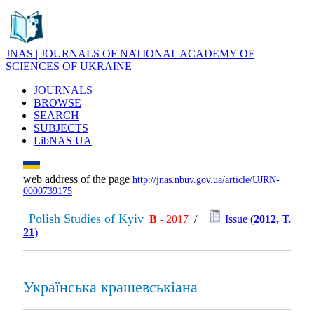
JNAS | JOURNALS OF NATIONAL ACADEMY OF
SCIENCES OF UKRAINE
JOURNALS
BROWSE
SEARCH
SUBJECTS
LibNAS UA
web address of the page
http://jnas.nbuv.gov.ua/article/UJRN-
0000739175
Polish Studies of Kyiv
В
- 2017
/
Issue (
2012, Т.
21
)
Українська крашевськіана