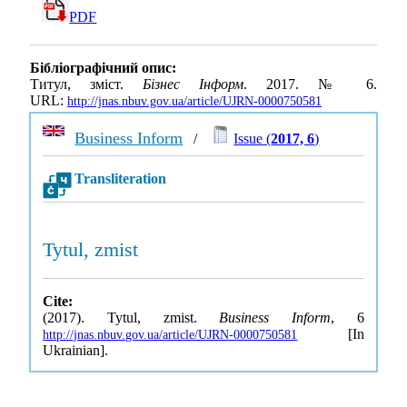
PDF
Бібліографічний опис:
Титул, зміст.
Бізнес Інформ
. 2017. № 6.
URL:
http://jnas.nbuv.gov.ua/article/UJRN-0000750581
Business Inform
/
Issue (
2017, 6
)
Transliteration
Tytul, zmist
Cite:
(2017). Tytul, zmist.
Business Inform
, 6
[In
http://jnas.nbuv.gov.ua/article/UJRN-0000750581
Ukrainian].