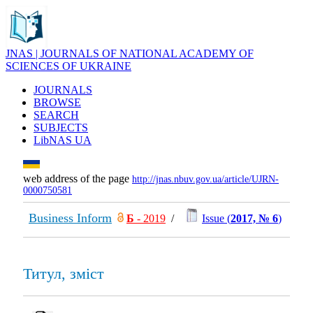
JNAS | JOURNALS OF NATIONAL ACADEMY OF
SCIENCES OF UKRAINE
JOURNALS
BROWSE
SEARCH
SUBJECTS
LibNAS UA
web address of the page
http://jnas.nbuv.gov.ua/article/UJRN-
0000750581
Business Inform
Б
- 2019
/
Issue (
2017, № 6
)
Титул, зміст