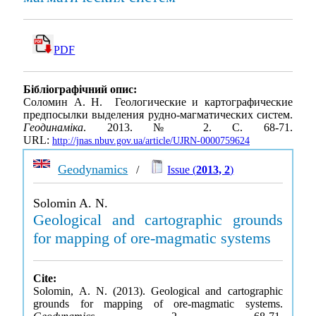
PDF
Бібліографічний опис:
Соломин А. Н. Геологические и картографические
предпосылки выделения рудно-магматических систем.
Геодинаміка
. 2013. № 2. С. 68-71.
URL:
http://jnas.nbuv.gov.ua/article/UJRN-0000759624
Geodynamics
/
Issue (
2013, 2
)
Solomin A. N.
Geological and cartographic grounds
for mapping of ore-magmatic systems
Cite:
Solomin, A. N. (2013). Geological and cartographic
grounds for mapping of ore-magmatic systems.