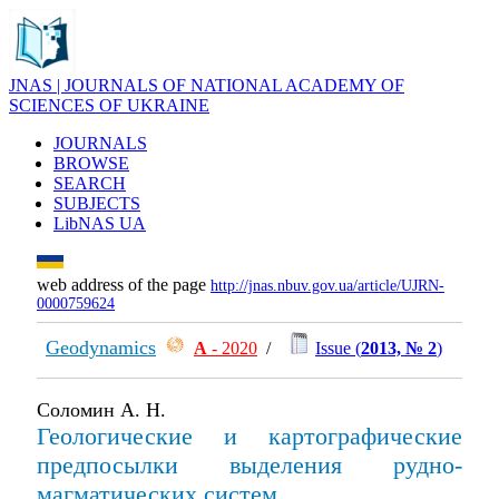
JNAS | JOURNALS OF NATIONAL ACADEMY OF
SCIENCES OF UKRAINE
JOURNALS
BROWSE
SEARCH
SUBJECTS
LibNAS UA
web address of the page
http://jnas.nbuv.gov.ua/article/UJRN-
0000759624
Geodynamics
А
- 2020
/
Issue (
2013, № 2
)
Соломин А. Н.
Геологические и картографические
предпосылки выделения рудно-
магматических систем