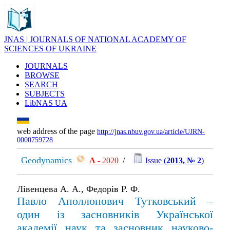
JNAS | JOURNALS OF NATIONAL ACADEMY OF
SCIENCES OF UKRAINE
JOURNALS
BROWSE
SEARCH
SUBJECTS
LibNAS UA
web address of the page
http://jnas.nbuv.gov.ua/article/UJRN-
0000759728
Geodynamics
А
- 2020
/
Issue (
2013, № 2
)
Лівенцева А. А., Федорів Р. Ф.
Павло Аполлонович Тутковський –
один із засновників Української
академії наук та засновник науково-