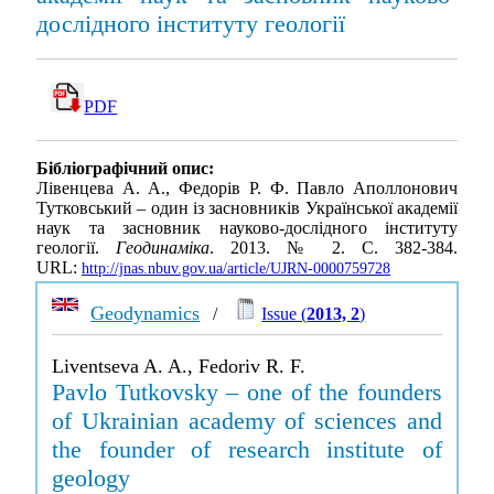
дослідного інституту геології
PDF
Бібліографічний опис:
Лівенцева А. А., Федорів Р. Ф. Павло Аполлонович
Тутковський – один із засновників Української академії
наук та засновник науково-дослідного інституту
геології.
Геодинаміка
. 2013. № 2. С. 382-384.
URL:
http://jnas.nbuv.gov.ua/article/UJRN-0000759728
Geodynamics
/
Issue (
2013, 2
)
Liventseva A. A., Fedoriv R. F.
Pavlo Tutkovsky – one of the founders
of Ukrainian academy of sciences and
the founder of research institute of
geology