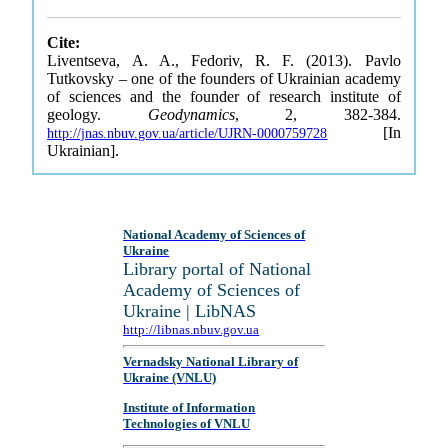
Cite:
Liventseva, A. A., Fedoriv, R. F. (2013). Pavlo
Tutkovsky – one of the founders of Ukrainian academy
of sciences and the founder of research institute of
geology.
Geodynamics
, 2, 382-384.
[In
http://jnas.nbuv.gov.ua/article/UJRN-0000759728
Ukrainian].
National Academy of Sciences of
Ukraine
Library portal of National
Academy of Sciences of
Ukraine | LibNAS
http://libnas.nbuv.gov.ua
Vernadsky National Library of
Ukraine (VNLU)
Institute of Information
Technologies of VNLU