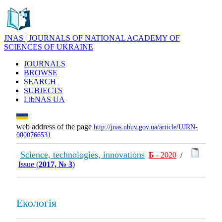
JNAS | JOURNALS OF NATIONAL ACADEMY OF
SCIENCES OF UKRAINE
JOURNALS
BROWSE
SEARCH
SUBJECTS
LibNAS UA
web address of the page
http://jnas.nbuv.gov.ua/article/UJRN-
0000766531
Science, technologies, innovations
Б
- 2020
/
Issue (
2017, № 3
)
Екологія