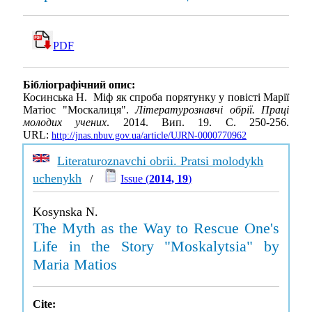
PDF
Бібліографічний опис:
Косинська Н. Міф як спроба порятунку у повісті Марії
Матіос "Москалиця".
Літературознавчі обрії. Праці
молодих учених
. 2014. Вип. 19. С. 250-256.
URL:
http://jnas.nbuv.gov.ua/article/UJRN-0000770962
Literaturoznavchi obrii. Pratsi molodykh
uchenykh
/
Issue (
2014, 19
)
Kosynska N.
The Myth as the Way to Rescue One's
Life in the Story "Moskalytsia" by
Maria Matios
Cite: