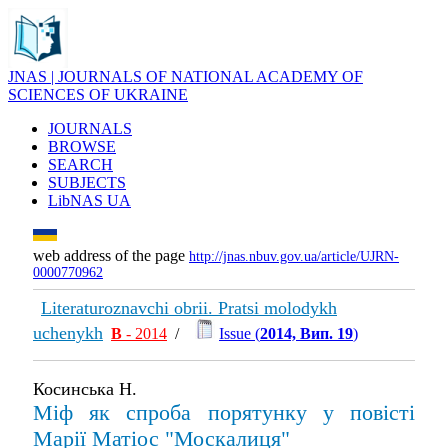
JNAS | JOURNALS OF NATIONAL ACADEMY OF
SCIENCES OF UKRAINE
JOURNALS
BROWSE
SEARCH
SUBJECTS
LibNAS UA
web address of the page
http://jnas.nbuv.gov.ua/article/UJRN-
0000770962
Literaturoznavchi obrii. Pratsi molodykh
uchenykh
В
- 2014
/
Issue (
2014, Вип. 19
)
Косинська Н.
Міф як спроба порятунку у повісті
Марії Матіос "Москалиця"