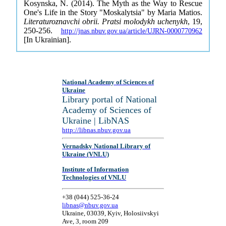
Kosynska, N. (2014). The Myth as the Way to Rescue
One's Life in the Story "Moskalytsia" by Maria Matios.
Literaturoznavchi obrii. Pratsi molodykh uchenykh
, 19,
250-256.
http://jnas.nbuv.gov.ua/article/UJRN-0000770962
[In Ukrainian].
National Academy of Sciences of
Ukraine
Library portal of National
Academy of Sciences of
Ukraine | LibNAS
http://libnas.nbuv.gov.ua
Vernadsky National Library of
Ukraine (VNLU)
Institute of Information
Technologies of VNLU
+38 (044) 525-36-24
libnas@nbuv.gov.ua
Ukraine, 03039, Kyiv, Holosiivskyi
Ave, 3, room 209