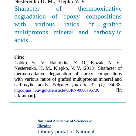
Nesterenko H. M., Klepko V. V.
Sharacter of thermooxidative
degradation of epoxy compositions
with various ratios of grafted
multiprotons mineral and carboxylic
acids
Cite:
Lobko, Ye. V., Haholkina, Z. O., Kozak, N. V.,
Nesterenko, H. M., Klepko, V. V. (2013). Sharacter of
thermooxidative degradation of epoxy compositions
with various ratios of grafted multiprotons mineral and
carboxylic acids.
Polymer journal
, 35
(1)
, 34-38.
[In
http://jnas.nbuv.gov.ua/article/UJRN-0000795730
Ukrainian].
National Academy of Sciences of
Ukraine
Library portal of National