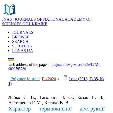
JNAS | JOURNALS OF NATIONAL ACADEMY OF
SCIENCES OF UKRAINE
JOURNALS
BROWSE
SEARCH
SUBJECTS
LibNAS UA
web address of the page
http://jnas.nbuv.gov.ua/article/UJRN-
0000795730
Polymer journal
Б
- 2020
/
Issue (
2013, Т. 35, №
1
)
Лобко Є. В., Гаголкіна З. О., Козак Н. В.,
Нестеренко Г. М., Клепко В. В.
Характер термоокисної деструкції