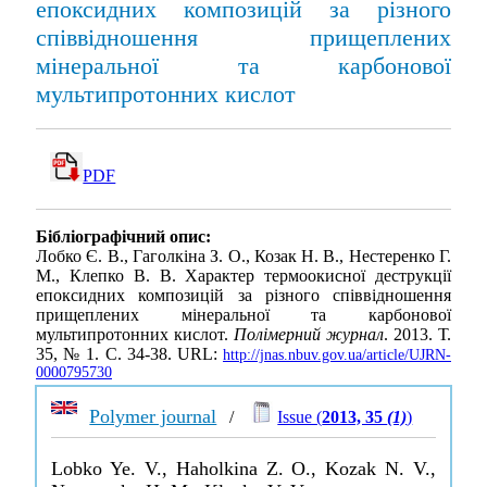
епоксидних композицій за різного
співвідношення прищеплених
мінеральної та карбонової
мультипротонних кислот
PDF
Бібліографічний опис:
Лобко Є. В., Гаголкіна З. О., Козак Н. В., Нестеренко Г.
М., Клепко В. В. Характер термоокисної деструкції
епоксидних композицій за різного співвідношення
прищеплених мінеральної та карбонової
мультипротонних кислот.
Полімерний журнал
. 2013. Т.
35, № 1. С. 34-38. URL:
http://jnas.nbuv.gov.ua/article/UJRN-
0000795730
Polymer journal
/
Issue (
2013, 35
(1)
)
Lobko Ye. V., Haholkina Z. O., Kozak N. V.,