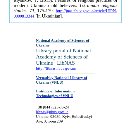
Myshkov, V. (2015). Features of religious practices of
modern Ukrainian old believers.
Ukrainian religious
studies
, 73, 175-179.
http://jnas.nbuv.gov.ua/article/UJRN-
[In Ukrainian].
0000813344
National Academy of Sciences of
Ukraine
Library portal of National
Academy of Sciences of
Ukraine | LibNAS
http://libnas.nbuv.gov.ua
Vernadsky National Library of
Ukraine (VNLU)
Institute of Information
Technologies of VNLU
+38 (044) 525-36-24
libnas@nbuv.gov.ua
Ukraine, 03039, Kyiv, Holosiivskyi
Ave, 3, room 209