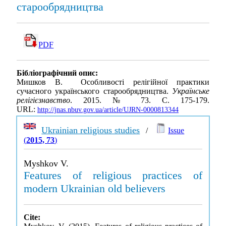
старообрядництва
PDF
Бібліографічний опис:
Мишков В. Особливості релігійної практики
сучасного українського старообрядництва.
Українське
релігієзнавство
. 2015. № 73. С. 175-179.
URL:
http://jnas.nbuv.gov.ua/article/UJRN-0000813344
Ukrainian religious studies
/
Issue
(
2015, 73
)
Myshkov V.
Features of religious practices of
modern Ukrainian old believers
Cite: