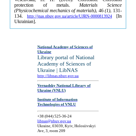
protection of metals.
Materials Science
(Physicochemical mechanics of materials)
, 46
(1)
, 131-
134.
[In
http://jnas.nbuv.gov.ua/article/UJRN-0000813924
Ukrainian].
National Academy of Sciences of
Ukraine
Library portal of National
Academy of Sciences of
Ukraine | LibNAS
http://libnas.nbuv.gov.ua
Vernadsky National Library of
Ukraine (VNLU)
Institute of Information
Technologies of VNLU
+38 (044) 525-36-24
libnas@nbuv.gov.ua
Ukraine, 03039, Kyiv, Holosiivskyi
Ave, 3, room 209