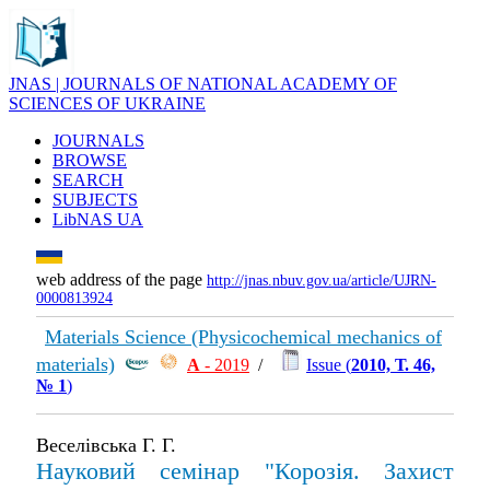
JNAS | JOURNALS OF NATIONAL ACADEMY OF
SCIENCES OF UKRAINE
JOURNALS
BROWSE
SEARCH
SUBJECTS
LibNAS UA
web address of the page
http://jnas.nbuv.gov.ua/article/UJRN-
0000813924
Materials Science (Physicochemical mechanics of
materials)
А
- 2019
/
Issue (
2010, Т. 46,
№ 1
)
Веселівська Г. Г.
Науковий семінар "Корозія. Захист