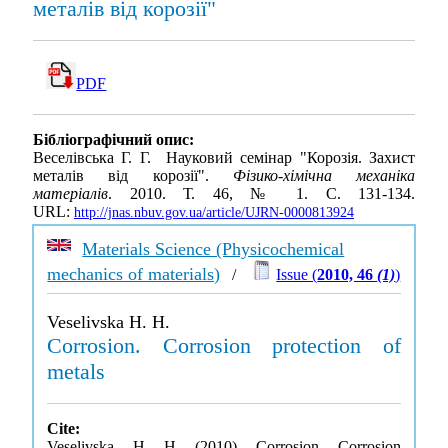
металів від корозії"
PDF
Бібліографічний опис:
Веселівська Г. Г. Науковий семінар "Корозія. Захист
металів від корозії".
Фізико-хімічна механіка
матеріалів
. 2010. Т. 46, № 1. С. 131-134.
URL:
http://jnas.nbuv.gov.ua/article/UJRN-0000813924
Materials Science (Physicochemical
mechanics of materials)
/
Issue (
2010, 46
(1)
)
Veselivska H. H.
Corrosion. Corrosion protection of
metals
Cite:
Veselivska, H. H. (2010). Corrosion. Corrosion