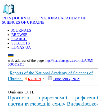
JNAS | JOURNALS OF NATIONAL ACADEMY OF
SCIENCES OF UKRAINE
JOURNALS
BROWSE
SEARCH
SUBJECTS
LibNAS UA
web address of the page
http://jnas.nbuv.gov.ua/article/UJRN-
0000819310
Reports of the National Academy of Sciences of
Ukraine
Б
- 2019
/
Issue (
2017, № 2
)
Олійник О. П.
Прогнозні прирозломні рифогенні
пастки вуглеводнів схилу Висачківсько-