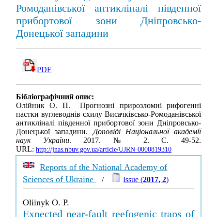
Ромоданівської антикліналі південної
прибортової зони Дніпровсько-
Донецької западини
PDF
Бібліографічний опис:
Олійник О. П. Прогнозні прирозломні рифогенні
пастки вуглеводнів схилу Висачківсько-Ромоданівської
антикліналі південної прибортової зони Дніпровсько-
Донецької западини.
Доповіді Національної академії
наук України
. 2017. № 2. С. 49-52.
URL:
http://jnas.nbuv.gov.ua/article/UJRN-0000819310
Reports of the National Academy of
Sciences of Ukraine
/
Issue (
2017, 2
)
Oliinyk O. P.
Expected near-fault reefogenic traps of