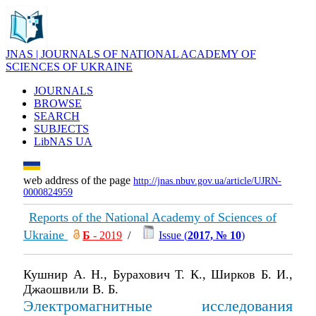
JNAS | JOURNALS OF NATIONAL ACADEMY OF
SCIENCES OF UKRAINE
JOURNALS
BROWSE
SEARCH
SUBJECTS
LibNAS UA
web address of the page
http://jnas.nbuv.gov.ua/article/UJRN-
0000824959
Reports of the National Academy of Sciences of
Ukraine
Б
- 2019
/
Issue (
2017, № 10
)
Кушнир А. Н., Бурахович Т. К., Ширков Б. И.,
Джаошвили В. Б.
Электромагнитные исследования