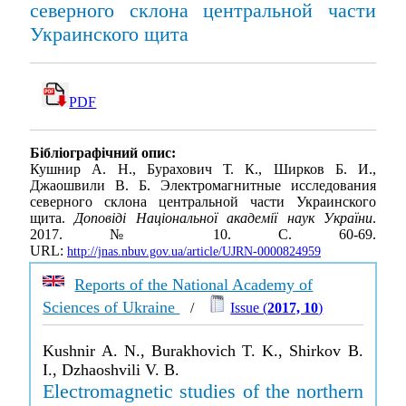
северного склона центральной части
Украинского щита
PDF
Бібліографічний опис:
Кушнир А. Н., Бурахович Т. К., Ширков Б. И.,
Джаошвили В. Б. Электромагнитные исследования
северного склона центральной части Украинского
щита.
Доповіді Національної академії наук України
.
2017. № 10. С. 60-69.
URL:
http://jnas.nbuv.gov.ua/article/UJRN-0000824959
Reports of the National Academy of
Sciences of Ukraine
/
Issue (
2017, 10
)
Kushnir A. N., Burakhovich T. K., Shirkov B.
I., Dzhaoshvili V. B.
Electromagnetic studies of the northern