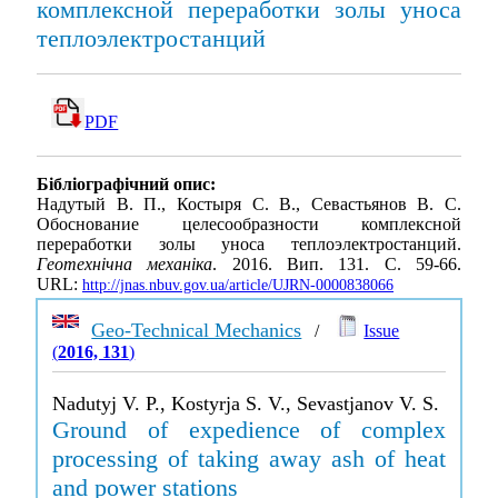
комплексной переработки золы уноса
теплоэлектростанций
PDF
Бібліографічний опис:
Надутый В. П., Костыря С. В., Севастьянов В. С.
Обоснование целесообразности комплексной
переработки золы уноса теплоэлектростанций.
Геотехнічна механіка
. 2016. Вип. 131. С. 59-66.
URL:
http://jnas.nbuv.gov.ua/article/UJRN-0000838066
Geo-Technical Mechanics
/
Issue
(
2016, 131
)
Nadutyj V. P., Kostyrja S. V., Sevastjanov V. S.
Ground of expedience of complex
processing of taking away ash of heat
and power stations