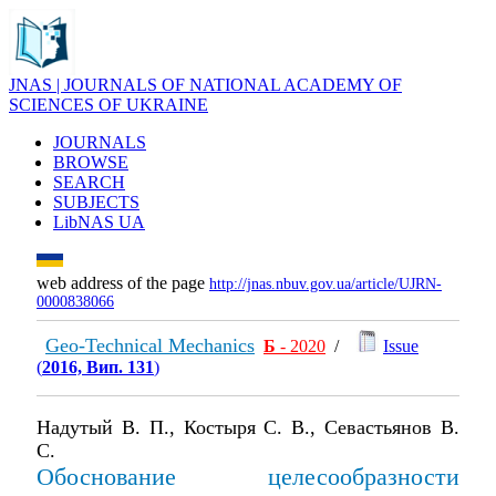
JNAS | JOURNALS OF NATIONAL ACADEMY OF
SCIENCES OF UKRAINE
JOURNALS
BROWSE
SEARCH
SUBJECTS
LibNAS UA
web address of the page
http://jnas.nbuv.gov.ua/article/UJRN-
0000838066
Geo-Technical Mechanics
Б
- 2020
/
Issue
(
2016, Вип. 131
)
Надутый В. П., Костыря С. В., Севастьянов В.
С.
Обоснование целесообразности