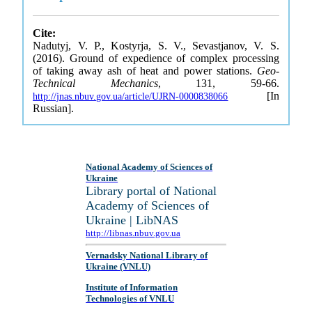
Cite:
Nadutyj, V. P., Kostyrja, S. V., Sevastjanov, V. S.
(2016). Ground of expedience of complex processing
of taking away ash of heat and power stations.
Geo-
Technical Mechanics
, 131, 59-66.
[In
http://jnas.nbuv.gov.ua/article/UJRN-0000838066
Russian].
National Academy of Sciences of
Ukraine
Library portal of National
Academy of Sciences of
Ukraine | LibNAS
http://libnas.nbuv.gov.ua
Vernadsky National Library of
Ukraine (VNLU)
Institute of Information
Technologies of VNLU