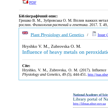
PDF
Бібліографічний опис:
Гришко В. М., Зубровська О. М. Вплив важких метал
рослин.
Физиология растений и генетика
. 2017. Т. 4
Plant Physiology and Genetics
/
Issue (
Hryshko V. M., Zubrovska O. M.
Influence of heavy metals on peroxidati
Cite:
Hryshko, V. M., Zubrovska, O. M. (2017). Influence o
Physiology and Genetics
, 49
(5)
, 444-451.
http://jnas.nb
National Academy of Scie
Library portal of 
http://libnas.nbuv.gov.ua