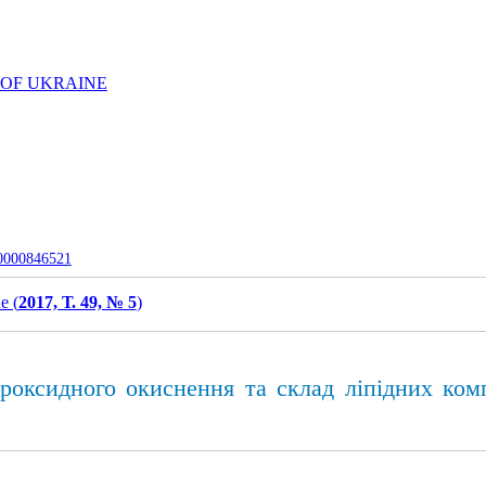
 OF UKRAINE
-0000846521
e (
2017, Т. 49, № 5
)
роксидного окиснення та склад ліпідних ком