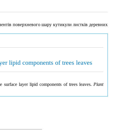
нентів поверхневого шару кутикули листків деревних
yer lipid components of trees leaves
 surface layer lipid components of trees leaves.
Plant