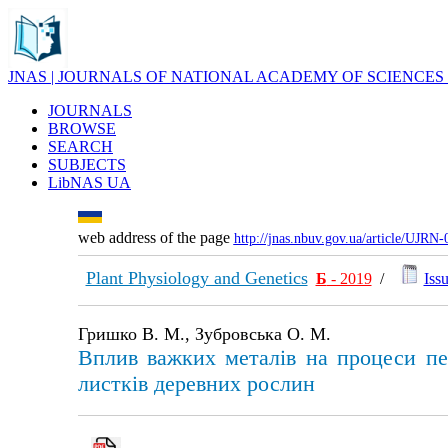
JNAS | JOURNALS OF NATIONAL ACADEMY OF SCIENCES
JOURNALS
BROWSE
SEARCH
SUBJECTS
LibNAS UA
web address of the page
http://jnas.nbuv.gov.ua/article/UJRN
Plant Physiology and Genetics
Б
- 2019
/
Issu
Гришко В. М., Зубровська О. М.
Вплив важких металів на процеси пе
листків деревних рослин