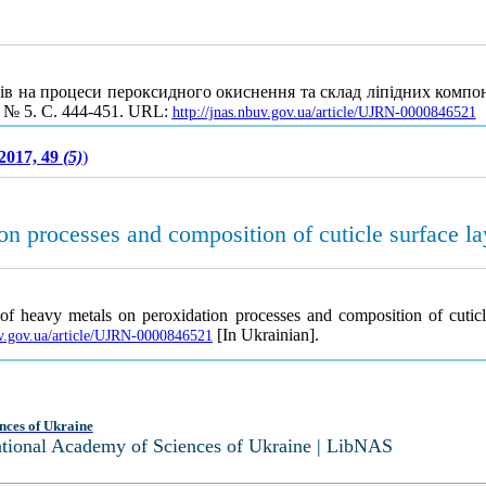
ів на процеси пероксидного окиснення та склад ліпідних компо
9, № 5. С. 444-451. URL:
http://jnas.nbuv.gov.ua/article/UJRN-0000846521
2017, 49
(5)
)
on processes and composition of cuticle surface la
f heavy metals on peroxidation processes and composition of cuticle
[In Ukrainian].
uv.gov.ua/article/UJRN-0000846521
nces of Ukraine
National Academy of Sciences of Ukraine | LibNAS