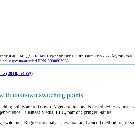
ениями, когда точки переключения неизвестны.
Кибернетика
nas.nbuv.gov.ua/article/UJRN-0000863963
sue (
2018, 54
(3)
)
 with unknown switching points
tching points are unknown. A general method is described to estimate s
nger Science+Business Media, LLC, part of Springer Nature.
rs, switching, Regression analysis, evaluation, General method, regress