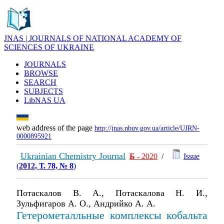
JNAS | JOURNALS OF NATIONAL ACADEMY OF
SCIENCES OF UKRAINE
JOURNALS
BROWSE
SEARCH
SUBJECTS
LibNAS UA
web address of the page
http://jnas.nbuv.gov.ua/article/UJRN-
0000895921
Ukrainian Chemistry Journal
Б
- 2020
/
Issue
(
2012, Т. 78, № 8
)
Потаскалов В. А., Потаскалова Н. И.,
Зульфигаров А. О., Андрийко А. А.
Гетерометалльные комплексы кобальта