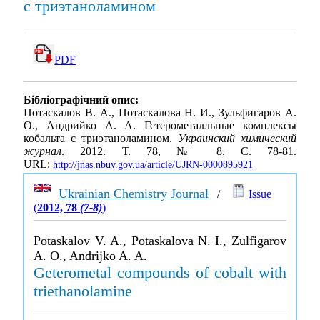
с триэтаноламином
PDF
Бібліографічний опис:
Потаскалов В. А., Потаскалова Н. И., Зульфигаров А.
О., Андрийко А. А. Гетерометалльные комплексы
кобальта с триэтаноламином.
Украинский химический
журнал
. 2012. Т. 78, № 8. С. 78-81.
URL:
http://jnas.nbuv.gov.ua/article/UJRN-0000895921
Ukrainian Chemistry Journal
/
Issue
(
2012, 78
(7-8)
)
Potaskalov V. A., Potaskalova N. I., Zulfigarov
A. O., Andrijko A. A.
Geterometal compounds of cobalt with
triethanolamine