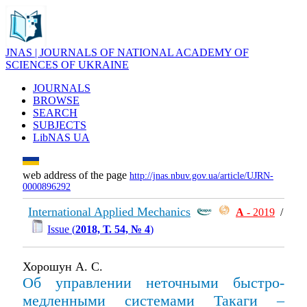
JNAS | JOURNALS OF NATIONAL ACADEMY OF
SCIENCES OF UKRAINE
JOURNALS
BROWSE
SEARCH
SUBJECTS
LibNAS UA
web address of the page
http://jnas.nbuv.gov.ua/article/UJRN-
0000896292
International Applied Mechanics
А
- 2019
/
Issue (
2018, Т. 54, № 4
)
Хорошун А. С.
Об управлении неточными быстро-
медленными системами Такаги –