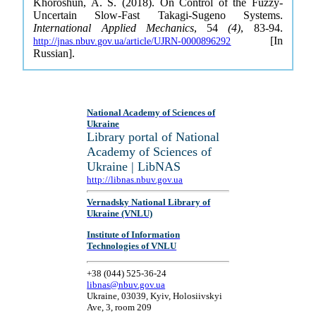
Khoroshun, A. S. (2018). On Control of the Fuzzy-
Uncertain Slow-Fast Takagi-Sugeno Systems.
International Applied Mechanics
, 54
(4)
, 83-94.
[In
http://jnas.nbuv.gov.ua/article/UJRN-0000896292
Russian].
National Academy of Sciences of
Ukraine
Library portal of National
Academy of Sciences of
Ukraine | LibNAS
http://libnas.nbuv.gov.ua
Vernadsky National Library of
Ukraine (VNLU)
Institute of Information
Technologies of VNLU
+38 (044) 525-36-24
libnas@nbuv.gov.ua
Ukraine, 03039, Kyiv, Holosiivskyi
Ave, 3, room 209