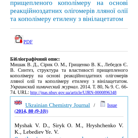
прищепленого кополімеру на основі
реакційноздатних олігомерів лляної олії
та кополімеру етилену з вінілацетатом
PDF
Бібліографічний опис:
Мишак В. Д., Сірик О. М., Грищенко В. К., Лебедєв Є.
В. Синтез, структура та властивості прищепленого
кополімеру на основі реакційноздатних олігомерів
лляної олії та кополімеру етилену з вінілацетатом.
Украинский химический журнал
. 2014. Т. 80, № 9. С. 66-
74. URL:
http://jnas.nbuv.gov.ua/article/UJRN-0000896348
Ukrainian Chemistry Journal
/
Issue
(
2014, 80
(9-10)
)
Myshak V. D., Siryk O. M., Hryshchenko V.
K., Lebediev Ye. V.