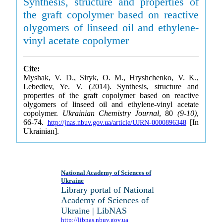
Synthesis, structure and properties of
the graft copolymer based on reactive
olygomers of linseed oil and ethylene-
vinyl acetate copolymer
Cite:
Myshak, V. D., Siryk, O. M., Hryshchenko, V. K.,
Lebediev, Ye. V. (2014). Synthesis, structure and
properties of the graft copolymer based on reactive
olygomers of linseed oil and ethylene-vinyl acetate
copolymer.
Ukrainian Chemistry Journal
, 80
(9-10)
,
66-74.
[In
http://jnas.nbuv.gov.ua/article/UJRN-0000896348
Ukrainian].
National Academy of Sciences of
Ukraine
Library portal of National
Academy of Sciences of
Ukraine | LibNAS
http://libnas.nbuv.gov.ua