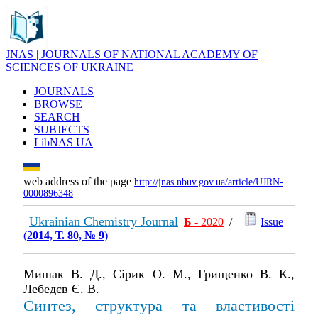
JNAS | JOURNALS OF NATIONAL ACADEMY OF
SCIENCES OF UKRAINE
JOURNALS
BROWSE
SEARCH
SUBJECTS
LibNAS UA
web address of the page
http://jnas.nbuv.gov.ua/article/UJRN-
0000896348
Ukrainian Chemistry Journal
Б
- 2020
/
Issue
(
2014, Т. 80, № 9
)
Мишак В. Д., Сірик О. М., Грищенко В. К.,
Лебедєв Є. В.
Синтез, структура та властивості