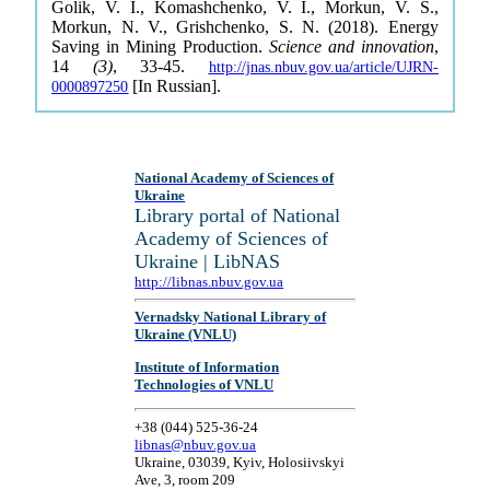
Golik, V. I., Komashchenko, V. I., Morkun, V. S.,
Morkun, N. V., Grishchenko, S. N. (2018). Energy
Saving in Mining Production.
Science and innovation
,
14
(3)
, 33-45.
http://jnas.nbuv.gov.ua/article/UJRN-
[In Russian].
0000897250
National Academy of Sciences of
Ukraine
Library portal of National
Academy of Sciences of
Ukraine | LibNAS
http://libnas.nbuv.gov.ua
Vernadsky National Library of
Ukraine (VNLU)
Institute of Information
Technologies of VNLU
+38 (044) 525-36-24
libnas@nbuv.gov.ua
Ukraine, 03039, Kyiv, Holosiivskyi
Ave, 3, room 209