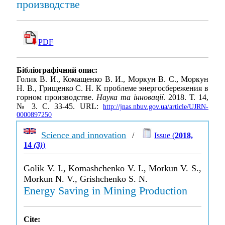
производстве
PDF
Бібліографічний опис:
Голик В. И., Комащенко В. И., Моркун В. С., Моркун
Н. В., Грищенко С. Н. К проблеме энергосбережения в
горном производстве.
Наука та інновації
. 2018. Т. 14,
№ 3. С. 33-45. URL:
http://jnas.nbuv.gov.ua/article/UJRN-
0000897250
Science and innovation
/
Issue (
2018,
14
(3)
)
Golik V. I., Komashchenko V. I., Morkun V. S.,
Morkun N. V., Grishchenko S. N.
Energy Saving in Mining Production
Cite: