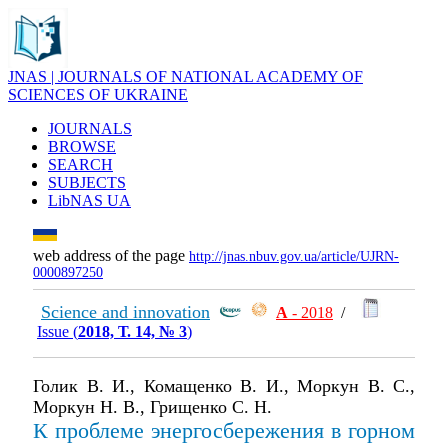
JNAS | JOURNALS OF NATIONAL ACADEMY OF
SCIENCES OF UKRAINE
JOURNALS
BROWSE
SEARCH
SUBJECTS
LibNAS UA
web address of the page
http://jnas.nbuv.gov.ua/article/UJRN-
0000897250
Science and innovation
А
- 2018
/
Issue (
2018, Т. 14, № 3
)
Голик В. И., Комащенко В. И., Моркун В. С.,
Моркун Н. В., Грищенко С. Н.
К проблеме энергосбережения в горном