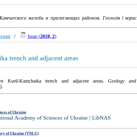
-Камчатского желоба и прилегающих районов.
Геологія і кори
Ocean
/
Issue (
2018, 2
)
tka trench and adjacent areas
rn Kuril-Kamchatka trench and adjacent areas.
Geology and
].
nces of Ukraine
National Academy of Sciences of Ukraine | LibNAS
ary of Ukraine (VNLU)