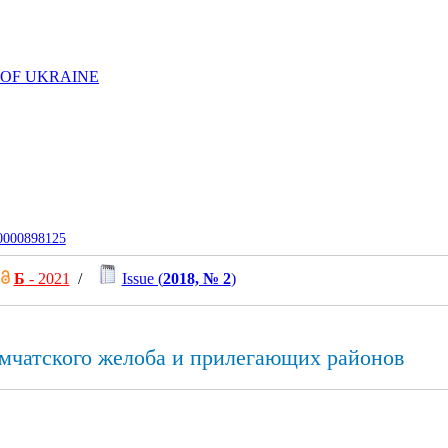
 OF UKRAINE
-0000898125
Б
- 2021
/
Issue (
2018, № 2
)
амчатского желоба и прилегающих районов