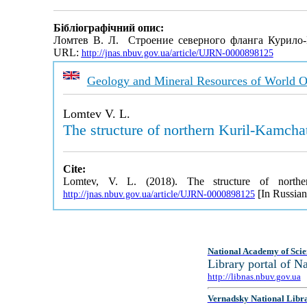
Бібліографічний опис:
Ломтев В. Л. Строение северного фланга Курило
URL:
http://jnas.nbuv.gov.ua/article/UJRN-0000898125
Geology and Mineral Resources of World 
Lomtev V. L.
The structure of northern Kuril-Kamcha
Cite:
Lomtev, V. L. (2018). The structure of northe
[In Russian
http://jnas.nbuv.gov.ua/article/UJRN-0000898125
National Academy of Scie
Library portal of 
http://libnas.nbuv.gov.ua
Vernadsky National Libr