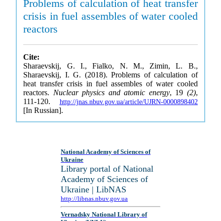
Problems of calculation of heat transfer
crisis in fuel assembles of water cooled
reactors
Cite:
Sharaevskij, G. I., Fialko, N. M., Zimin, L. B.,
Sharaevskij, I. G. (2018). Problems of calculation of
heat transfer crisis in fuel assembles of water cooled
reactors.
Nuclear physics and atomic energy
, 19
(2)
,
111-120.
http://jnas.nbuv.gov.ua/article/UJRN-0000898402
[In Russian].
National Academy of Sciences of
Ukraine
Library portal of National
Academy of Sciences of
Ukraine | LibNAS
http://libnas.nbuv.gov.ua
Vernadsky National Library of