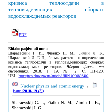
кризиса теплоотдачи в
тепловыделяющих сборках
водоохлаждаемых реакторов
PDF
Бібліографічний опис:
Шараевский Г. И., Фиалко Н. М., Зимин Л. Б.,
Шараевский И. Г. Проблемы расчетного определения
кризиса теплоотдачи в тепловыделяющих сборках
водоохлаждаемых реакторов.
Ядерна фізика та
енергетика
. 2018. Т. 19, № 2. С. 111-120.
URL:
http://jnas.nbuv.gov.ua/article/UJRN-0000898402
Nuclear physics and atomic energy
/
Issue (
2018, 19
(2)
)
Sharaevskij G. I., Fialko N. M., Zimin L. B.,
Sharaevskij I. G.