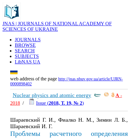
JNAS | JOURNALS OF NATIONAL ACADEMY OF
SCIENCES OF UKRAINE
JOURNALS
BROWSE
SEARCH
SUBJECTS
LibNAS UA
web address of the page
http://jnas.nbuv.gov.ua/article/UJRN-
0000898402
Nuclear physics and atomic energy
А
-
2018
/
Issue (
2018, Т. 19, № 2
)
Шараевский Г. И., Фиалко Н. М., Зимин Л. Б.,
Шараевский И. Г.
Проблемы расчетного определения