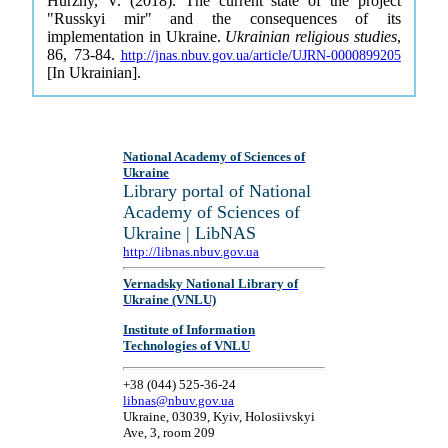
Hurzhy, V. (2018). The current state of the project
"Russkyi mir" and the consequences of its
implementation in Ukraine.
Ukrainian religious studies
,
86, 73-84.
http://jnas.nbuv.gov.ua/article/UJRN-0000899205
[In Ukrainian].
National Academy of Sciences of
Ukraine
Library portal of National
Academy of Sciences of
Ukraine | LibNAS
http://libnas.nbuv.gov.ua
Vernadsky National Library of
Ukraine (VNLU)
Institute of Information
Technologies of VNLU
+38 (044) 525-36-24
libnas@nbuv.gov.ua
Ukraine, 03039, Kyiv, Holosiivskyi
Ave, 3, room 209