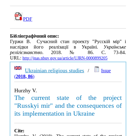
PDF
Бібліографічний опис:
Гуржи В. Сучасний стан проекту "Русскій мір" і
наслідки його реалізації в Україні.
Українське
релігієзнавство
. 2018. № 86. С. 73-84.
URL:
http://jnas.nbuv.gov.ua/article/UJRN-0000899205
Ukrainian religious studies
/
Issue
(
2018, 86
)
Hurzhy V.
The current state of the project
"Russkyi mir" and the consequences of
its implementation in Ukraine
Cite: