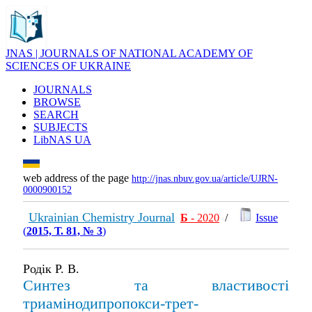
JNAS | JOURNALS OF NATIONAL ACADEMY OF
SCIENCES OF UKRAINE
JOURNALS
BROWSE
SEARCH
SUBJECTS
LibNAS UA
web address of the page
http://jnas.nbuv.gov.ua/article/UJRN-
0000900152
Ukrainian Chemistry Journal
Б
- 2020
/
Issue
(
2015, Т. 81, № 3
)
Родік Р. В.
Синтез та властивості
триамінодипропокси-трет-