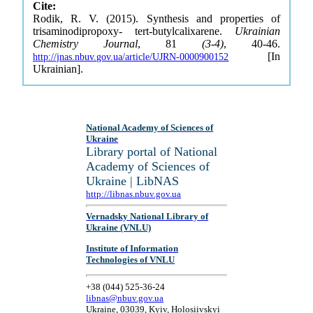
Cite:
Rodik, R. V. (2015). Synthesis and properties of
trisaminodipropoxy- tert-butylcalixarene.
Ukrainian
Chemistry Journal
, 81
(3-4)
, 40-46.
[In
http://jnas.nbuv.gov.ua/article/UJRN-0000900152
Ukrainian].
National Academy of Sciences of
Ukraine
Library portal of National
Academy of Sciences of
Ukraine | LibNAS
http://libnas.nbuv.gov.ua
Vernadsky National Library of
Ukraine (VNLU)
Institute of Information
Technologies of VNLU
+38 (044) 525-36-24
libnas@nbuv.gov.ua
Ukraine, 03039, Kyiv, Holosiivskyi