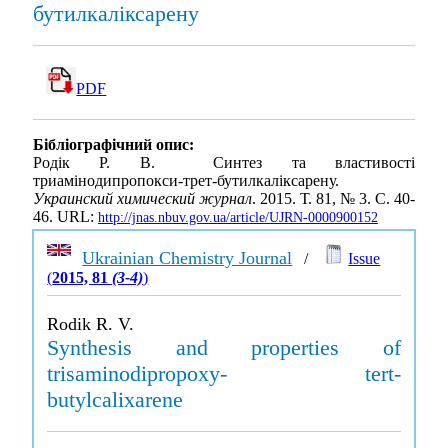
бутилкаліксарену
PDF
Бібліографічний опис:
Родік Р. В. Синтез та властивості
триамінодипропокси-трет-бутилкаліксарену.
Украинский химический журнал
. 2015. Т. 81, № 3. С. 40-
46. URL:
http://jnas.nbuv.gov.ua/article/UJRN-0000900152
Ukrainian Chemistry Journal
/
Issue
(
2015, 81
(3-4)
)
Rodik R. V.
Synthesis and properties of
trisaminodipropoxy- tert-
butylcalixarene