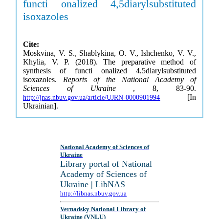
functi onalized 4,5diarylsubstituted
isoxazoles
Cite:
Moskvina, V. S., Shablykina, O. V., Ishchenko, V. V.,
Khylia, V. P. (2018). The preparative method of
synthesis of functi onalized 4,5diarylsubstituted
isoxazoles.
Reports of the National Academy of
Sciences of Ukraine
, 8, 83-90.
[In
http://jnas.nbuv.gov.ua/article/UJRN-0000901994
Ukrainian].
National Academy of Sciences of
Ukraine
Library portal of National
Academy of Sciences of
Ukraine | LibNAS
http://libnas.nbuv.gov.ua
Vernadsky National Library of
Ukraine (VNLU)