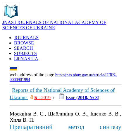
JNAS | JOURNALS OF NATIONAL ACADEMY OF
SCIENCES OF UKRAINE
JOURNALS
BROWSE
SEARCH
SUBJECTS
LibNAS UA
web address of the page
http://jnas.nbuv.gov.ua/article/UJRN-
0000901994
Reports of the National Academy of Sciences of
Ukraine
Б
- 2019
/
Issue (
2018, № 8
)
Москвіна В. С., Шабликіна О. В., Іщенко В. В.,
Хиля В. П.
Препаративний метод синтезу