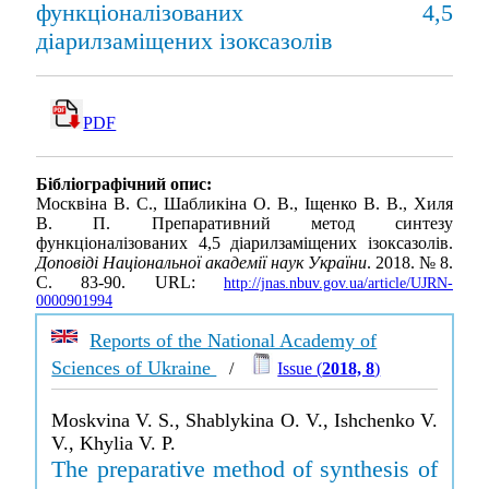
функціоналізованих 4,5
діарилзаміщених ізоксазолів
PDF
Бібліографічний опис:
Москвіна В. С., Шабликіна О. В., Іщенко В. В., Хиля
В. П. Препаративний метод синтезу
функціоналізованих 4,5 діарилзаміщених ізоксазолів.
Доповіді Національної академії наук України
. 2018. № 8.
С. 83-90. URL:
http://jnas.nbuv.gov.ua/article/UJRN-
0000901994
Reports of the National Academy of
Sciences of Ukraine
/
Issue (
2018, 8
)
Moskvina V. S., Shablykina O. V., Ishchenko V.
V., Khylia V. P.
The preparative method of synthesis of